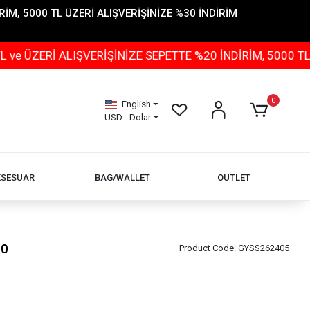
İM, 5000 TL ÜZERİ ALIŞVERİŞİNİZE %30 İNDİRİM
 ALIŞVERİŞİNİZE SEPETTE %20 İNDİRİM, 5000 TL ÜZERİ 
0
English
USD - Dolar
KSESUAR
BAG/WALLET
OUTLET
90
Product Code:
GYSS262405