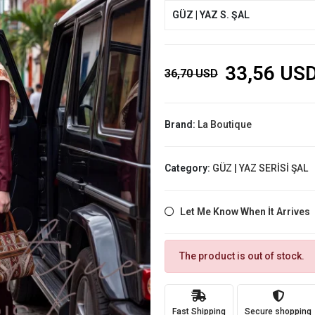
GÜZ | YAZ S. ŞAL
33,56 US
36,70 USD
Brand:
La Boutique
Category:
GÜZ | YAZ SERİSİ ŞAL
Let Me Know When İt Arrives
The product is out of stock.
Fast Shipping
Secure shopping