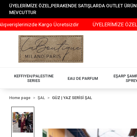
ÜYELERİMİZE ÖZEL,PERAKENDE SATIŞLARDA OUTLET ÜRÜNLER
MEVCUTTUR
erinizde Kargo Ücretsizdir
ÜYELERİMİZE ÖZEL,PERAKE
KEFFIYEH/PALESTINE
EŞARP ŞAM
EAU DE PARFUM
SERIES
SPRE
Home page
ŞAL
GÜZ | YAZ SERİSİ ŞAL