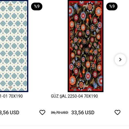
%9
%9
G
3
1-01 70X190
GÜZ ŞAL 2250-04 70X190
3,56 USD
33,56 USD
36,70 USD