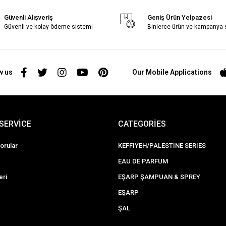
Güvenli Alışveriş
Geniş Ürün Yelpazesi
Güvenli ve kolay ödeme sistemi
Binlerce ürün ve kampanya
w us
Our Mobile Applications
SERVİCE
CATEGORİES
orular
KEFFIYEH/PALESTINE SERIES
EAU DE PARFUM
eri
EŞARP ŞAMPUAN & SPREY
EŞARP
ŞAL