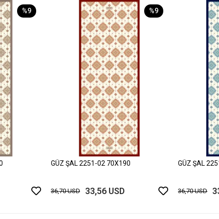
%9
%9
0
GÜZ ŞAL 2251-02 70X190
GÜZ ŞAL 225
33,56 USD
3
36,70 USD
36,70 USD