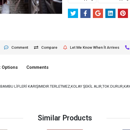
Comment
Compare
Let Me Know When İt Arrives
 Options
Comments
VE BAMBU LİFLERİ KARIŞIMIDIR.TERLETMEZ,KOLAY ŞEKİL ALIR,TOK DURUR,K
Similar Products