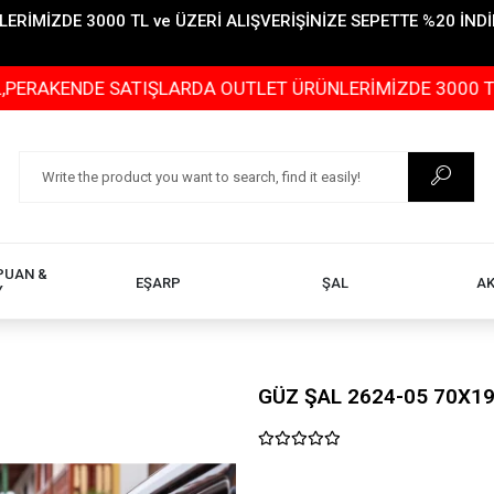
İMİZDE 3000 TL ve ÜZERİ ALIŞVERİŞİNİZE SEPETTE %20 İNDİR
NDE SATIŞLARDA OUTLET ÜRÜNLERİMİZDE 3000 TL ve ÜZERİ
PUAN &
EŞARP
ŞAL
A
Y
GÜZ ŞAL 2624-05 70X1