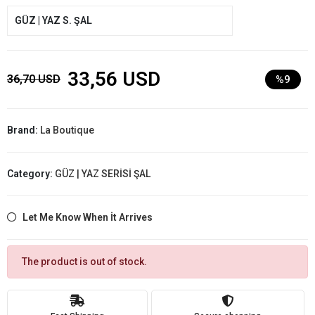
GÜZ | YAZ S. ŞAL
33,56 USD
36,70 USD
%9
Brand:
La Boutique
Category:
GÜZ | YAZ SERİSİ ŞAL
Let Me Know When İt Arrives
The product is out of stock.