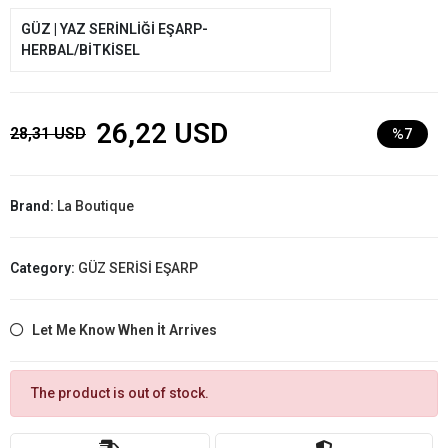
GÜZ | YAZ SERİNLİĞİ EŞARP-
HERBAL/BİTKİSEL
26,22 USD
28,31 USD
%7
Brand:
La Boutique
Category:
GÜZ SERİSİ EŞARP
Let Me Know When İt Arrives
The product is out of stock.