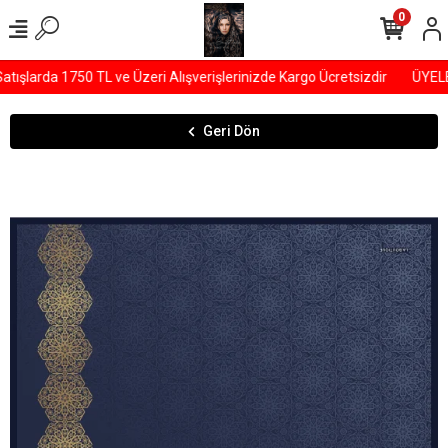
0
şlarda 1750 TL ve Üzeri Alışverişlerinizde Kargo Ücretsizdir
ÜYELER
Geri Dön