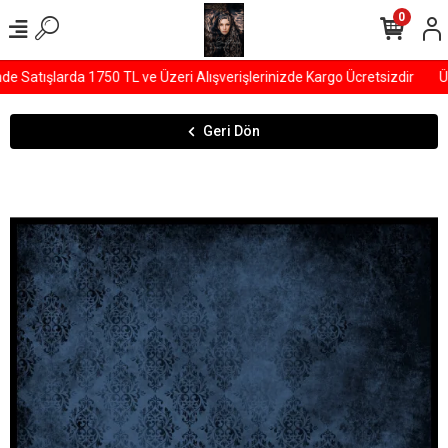
0
Satışlarda 1750 TL ve Üzeri Alışverişlerinizde Kargo Ücretsizdir
ÜY
Geri Dön