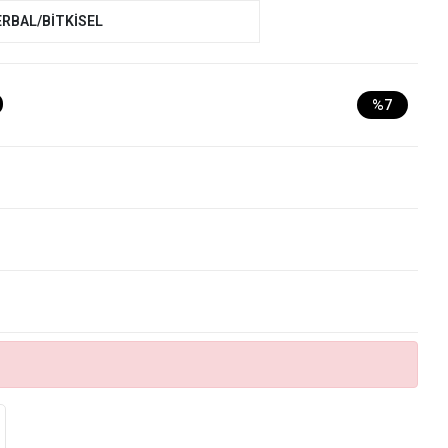
ERBAL/BİTKİSEL
D
%7