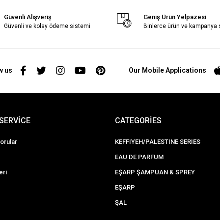
Güvenli Alışveriş
Geniş Ürün Yelpazesi
Güvenli ve kolay ödeme sistemi
Binlerce ürün ve kampanya
w us
Our Mobile Applications
SERVİCE
CATEGORİES
orular
KEFFIYEH/PALESTINE SERIES
EAU DE PARFUM
eri
EŞARP ŞAMPUAN & SPREY
EŞARP
ŞAL