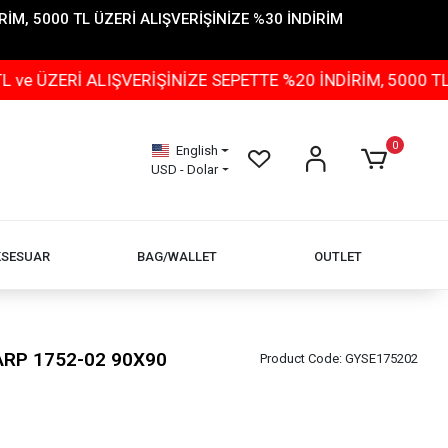
İM, 5000 TL ÜZERİ ALIŞVERİŞİNİZE %30 İNDİRİM
Rİ ALIŞVERİŞİNİZE SEPETTE %20 İNDİRİM, 5000 TL ÜZER
0
English
USD - Dolar
KSESUAR
BAG/WALLET
OUTLET
ŞARP 1752-02 90X90
Product Code:
GYSE175202