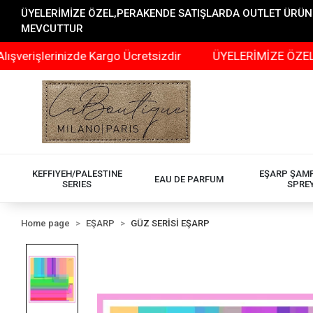
ÜYELERİMİZE ÖZEL,PERAKENDE SATIŞLARDA OUTLET ÜRÜNLER
MEVCUTTUR
lerinizde Kargo Ücretsizdir
ÜYELERİMİZE ÖZEL,PERAK
KEFFIYEH/PALESTINE
EŞARP ŞAM
EAU DE PARFUM
SERIES
SPRE
Home page
EŞARP
GÜZ SERİSİ EŞARP