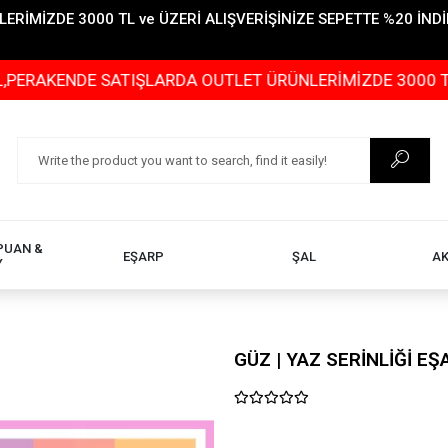
İMİZDE 3000 TL ve ÜZERİ ALIŞVERİŞİNİZE SEPETTE %20 İNDİR
ENDE SATIŞLARDA OUTLET ÜRÜNLERİMİZDE 3000 TL ve ÜZE
PUAN &
EŞARP
ŞAL
A
Y
GÜZ | YAZ SERİNLİĞİ E