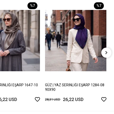
%7
%7
G
9
2
ERİNLİĞİ EŞARP 1647-10
GÜZ | YAZ SERİNLİĞİ EŞARP 1284-08
90X90
6,22 USD
26,22 USD
28,31 USD