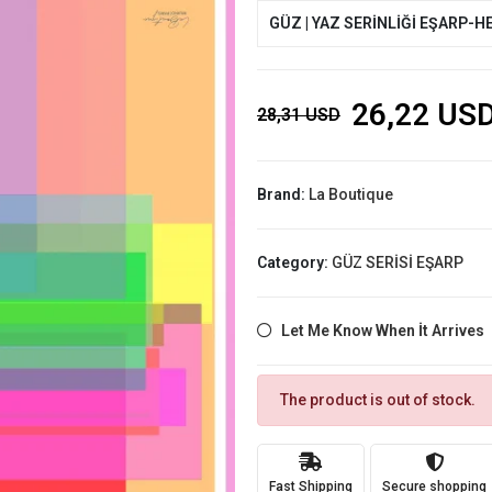
GÜZ | YAZ SERİNLİĞİ EŞARP-H
26,22 US
28,31 USD
Brand:
La Boutique
Category:
GÜZ SERİSİ EŞARP
Let Me Know When İt Arrives
The product is out of stock.
Fast Shipping
Secure shopping