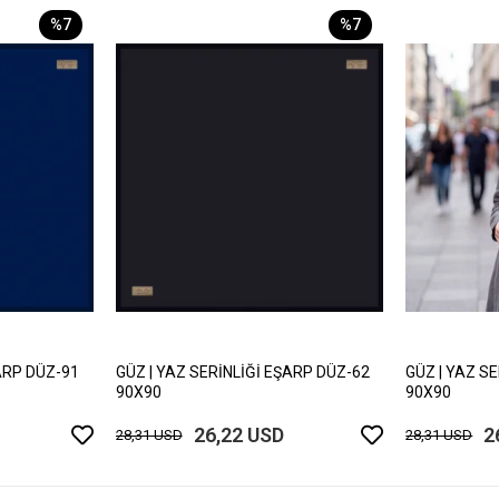
%7
%7
ARP DÜZ-91
GÜZ | YAZ SERİNLİĞİ EŞARP DÜZ-62
GÜZ | YAZ S
90X90
90X90
26,22 USD
2
28,31 USD
28,31 USD