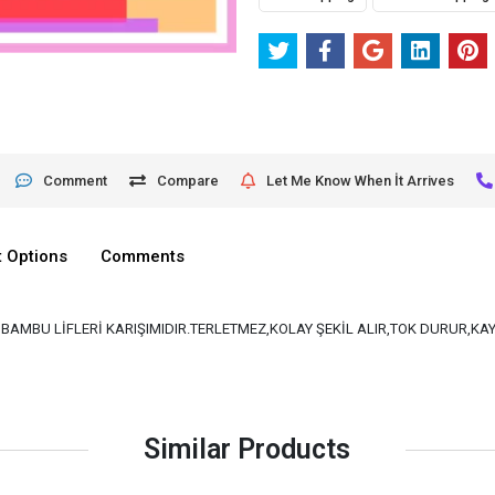
Comment
Compare
Let Me Know When İt Arrives
 Options
Comments
VE BAMBU LİFLERİ KARIŞIMIDIR.TERLETMEZ,KOLAY ŞEKİL ALIR,TOK DURUR,K
Similar Products