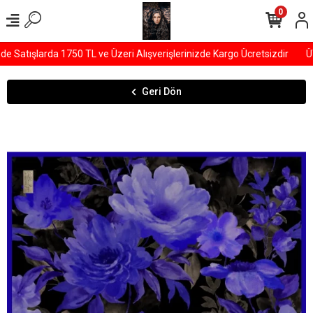
0
Satışlarda 1750 TL ve Üzeri Alışverişlerinizde Kargo Ücretsizdir
ÜYE
Geri Dön