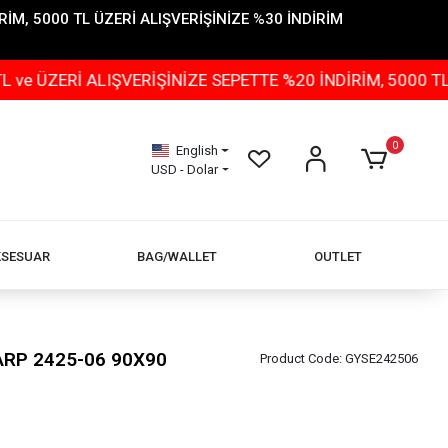
İM, 5000 TL ÜZERİ ALIŞVERİŞİNİZE %30 İNDİRİM
İ ALIŞVERİŞİNİZE SEPETTE %20 İNDİRİM, 5000 TL ÜZERİ
0
English
USD - Dolar
KSESUAR
BAG/WALLET
OUTLET
ŞARP 2425-06 90X90
Product Code:
GYSE242506