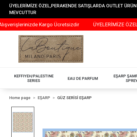
ÜYELERİMİZE ÖZEL,PERAKENDE SATIŞLARDA OUTLET ÜRÜNLER
MEVCUTTUR
lerinizde Kargo Ücretsizdir
ÜYELERİMİZE ÖZEL,PERAKE
KEFFIYEH/PALESTINE
EŞARP ŞAM
EAU DE PARFUM
SERIES
SPRE
Home page
EŞARP
GÜZ SERİSİ EŞARP