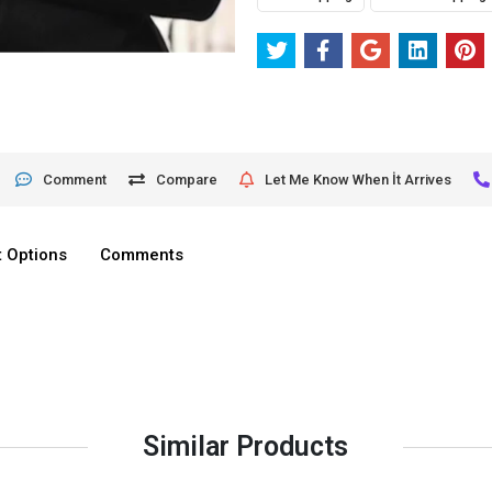
Comment
Compare
Let Me Know When İt Arrives
 Options
Comments
Similar Products