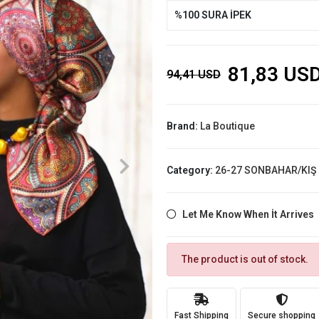
%100 SURA İPEK
81,83 US
94,41 USD
Brand:
La Boutique
Category:
26-27 SONBAHAR/KIŞ
Let Me Know When İt Arrives
The product is out of stock.
Fast Shipping
Secure shopping