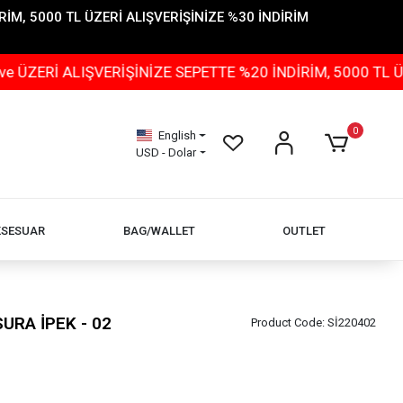
İM, 5000 TL ÜZERİ ALIŞVERİŞİNİZE %30 İNDİRİM
IŞVERİŞİNİZE SEPETTE %20 İNDİRİM, 5000 TL ÜZERİ ALI
0
English
USD - Dolar
KSESUAR
BAG/WALLET
OUTLET
URA İPEK - 02
Product Code:
Sİ220402