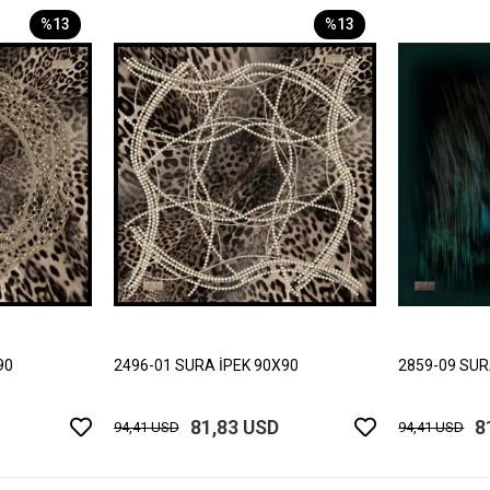
%13
%13
90
2496-01 SURA İPEK 90X90
2859-09 SUR
81,83 USD
8
94,41 USD
94,41 USD