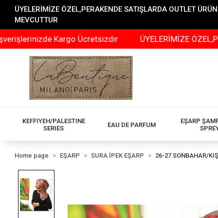
ÜYELERİMİZE ÖZEL,PERAKENDE SATIŞLARDA OUTLET ÜRÜNLER
MEVCUTTUR
nizde Kargo Ücretsizdir
ÜYELERİMİZE ÖZEL,PERAKENDE
KEFFIYEH/PALESTINE
EŞARP ŞAM
EAU DE PARFUM
SERIES
SPRE
Home page
EŞARP
SURA İPEK EŞARP
26-27 SONBAHAR/KI