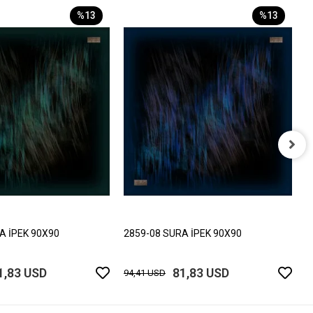
%13
%13
2
9
A İPEK 90X90
2859-08 SURA İPEK 90X90
1,83 USD
81,83 USD
94,41 USD