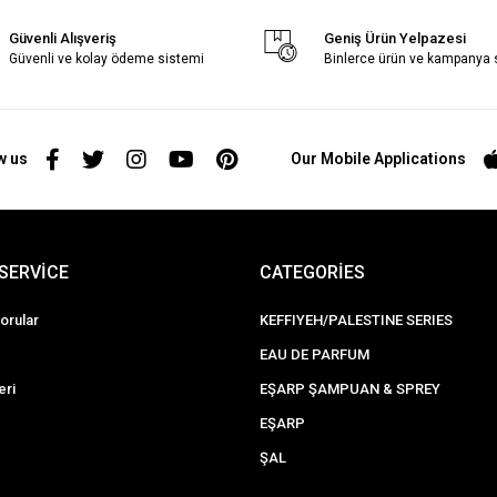
Güvenli Alışveriş
Geniş Ürün Yelpazesi
Güvenli ve kolay ödeme sistemi
Binlerce ürün ve kampanya
w us
Our Mobile Applications
SERVİCE
CATEGORİES
orular
KEFFIYEH/PALESTINE SERIES
EAU DE PARFUM
eri
EŞARP ŞAMPUAN & SPREY
EŞARP
ŞAL