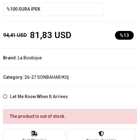
%100 SURA İPEK
81,83 USD
94,41 USD
%13
Brand:
La Boutique
Category:
26-27 SONBAHAR/KIŞ
Let Me Know When İt Arrives
The product is out of stock.