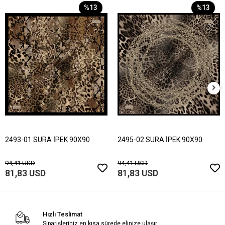
%13
%13
2493-01 SURA İPEK 90X90
2495-02 SURA İPEK 90X90
94,41 USD
94,41 USD
81,83 USD
81,83 USD
Hızlı Teslimat
Siparişleriniz en kısa sürede elinize ulaşır.