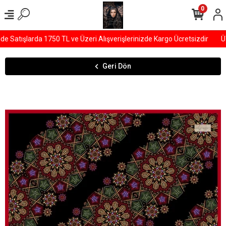
0
Satışlarda 1750 TL ve Üzeri Alışverişlerinizde Kargo Ücretsizdir
ÜY
Geri Dön