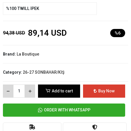
%100 TWILL İPEK
89,14 USD
94,38 USD
%6
Brand:
La Boutique
Category:
26-27 SONBAHAR/KIŞ
Add to cart
Buy Now
ORDER WITH WHATSAPP