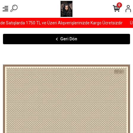
0
Satışlarda 1750 TL ve Üzeri Alışverişlerinizde Kargo Ücretsizdir
ÜY
Geri Dön