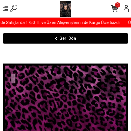
0
Satışlarda 1750 TL ve Üzeri Alışverişlerinizde Kargo Ücretsizdir
ÜY
Geri Dön