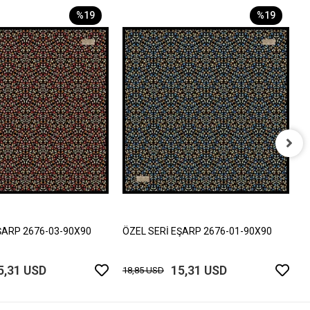
%19
%19
Ö
1
ŞARP 2676-03-90X90
ÖZEL SERİ EŞARP 2676-01-90X90
5,31 USD
15,31 USD
18,85 USD