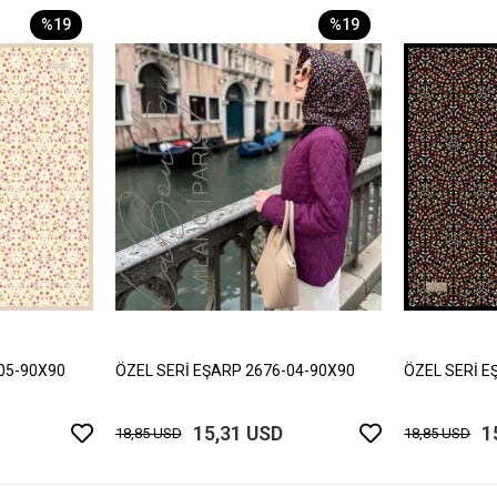
%19
%19
05-90X90
ÖZEL SERİ EŞARP 2676-04-90X90
ÖZEL SERİ E
15,31 USD
1
18,85 USD
18,85 USD