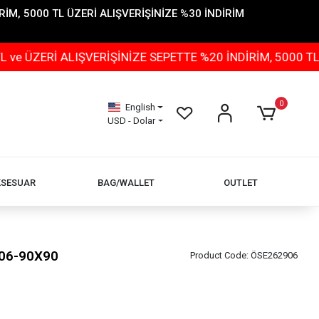
İM, 5000 TL ÜZERİ ALIŞVERİŞİNİZE %30 İNDİRİM
 ALIŞVERİŞİNİZE SEPETTE %20 İNDİRİM, 5000 TL ÜZERİ 
0
English
USD - Dolar
KSESUAR
BAG/WALLET
OUTLET
-06-90X90
Product Code:
ÖSE262906