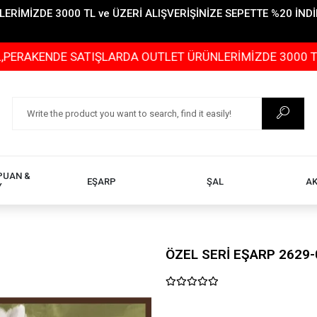
İMİZDE 3000 TL ve ÜZERİ ALIŞVERİŞİNİZE SEPETTE %20 İNDİR
DE SATIŞLARDA OUTLET ÜRÜNLERİMİZDE 3000 TL ve ÜZERİ
PUAN &
EŞARP
ŞAL
A
Y
ÖZEL SERİ EŞARP 2629