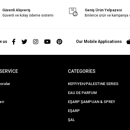
Güvenli Alışveriş
Geniş Ürün Yelpazesi
Güvenli ve kolay ödeme sistemi
Binlerce ürün ve kampanya
w us
Our Mobile Applications
SERVİCE
CATEGORİES
orular
KEFFIYEH/PALESTINE SERIES
EAU DE PARFUM
eri
EŞARP ŞAMPUAN & SPREY
EŞARP
ŞAL