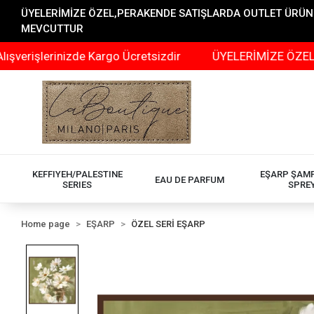
ÜYELERİMİZE ÖZEL,PERAKENDE SATIŞLARDA OUTLET ÜRÜNLER
MEVCUTTUR
erinizde Kargo Ücretsizdir
ÜYELERİMİZE ÖZEL,PERAKEN
KEFFIYEH/PALESTINE
EŞARP ŞAM
EAU DE PARFUM
SERIES
SPRE
Home page
EŞARP
ÖZEL SERİ EŞARP