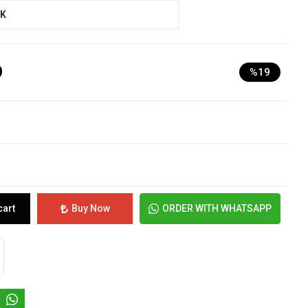
UK
D
%19
cart
Buy Now
ORDER WITH WHATSAPP