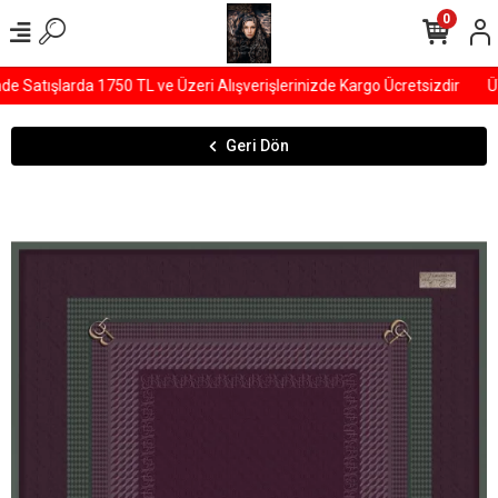
0
Satışlarda 1750 TL ve Üzeri Alışverişlerinizde Kargo Ücretsizdir
ÜY
Geri Dön