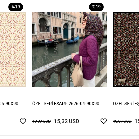
%19
%19
05-90X90
ÖZEL SERİ EŞARP 2676-04-90X90
ÖZEL SERİ E
15,32 USD
1
18,87 USD
18,87 USD