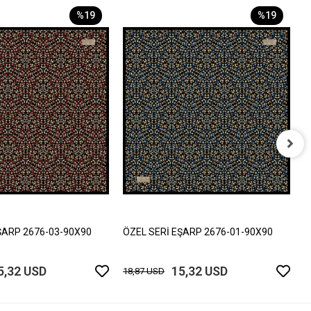
%19
%19
Ö
1
ŞARP 2676-03-90X90
ÖZEL SERİ EŞARP 2676-01-90X90
5,32 USD
15,32 USD
18,87 USD