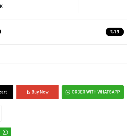
UK
D
%19
cart
Buy Now
ORDER WITH WHATSAPP