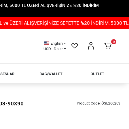
İM, 5000 TL ÜZERİ ALIŞVERİŞİNİZE %30 İNDİRİM
 ALIŞVERİŞİNİZE SEPETTE %20 İNDİRİM, 5000 TL ÜZERİ 
0
English
USD - Dolar
KSESUAR
BAG/WALLET
OUTLET
-03-90X90
Product Code:
ÖSE266203