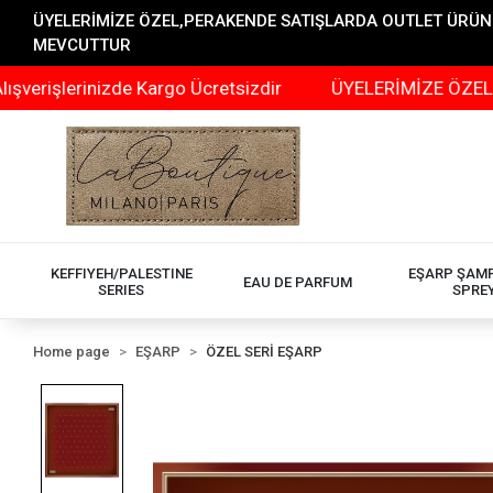
ÜYELERİMİZE ÖZEL,PERAKENDE SATIŞLARDA OUTLET ÜRÜNLER
MEVCUTTUR
erinizde Kargo Ücretsizdir
ÜYELERİMİZE ÖZEL,PERAKEN
KEFFIYEH/PALESTINE
EŞARP ŞAM
EAU DE PARFUM
SERIES
SPRE
Home page
EŞARP
ÖZEL SERİ EŞARP