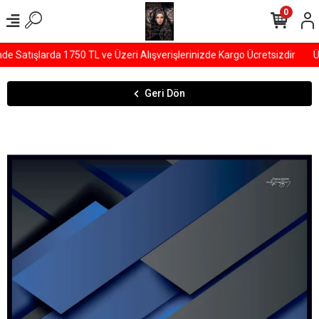
0
Satışlarda 1750 TL ve Üzeri Alışverişlerinizde Kargo Ücretsizdir
ÜY
Geri Dön