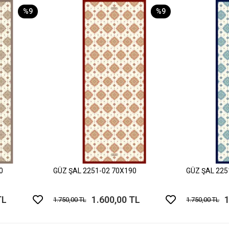
%9
%9
0
GÜZ ŞAL 2251-02 70X190
GÜZ ŞAL 225
TL
1.600,00 TL
1
1.750,00 TL
1.750,00 TL