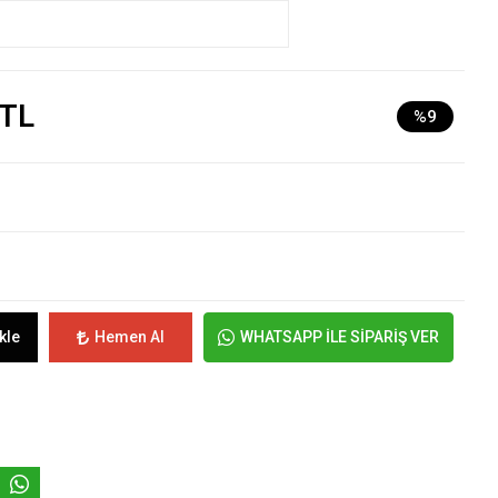
 TL
%9
kle
Hemen Al
WHATSAPP İLE SİPARİŞ VER