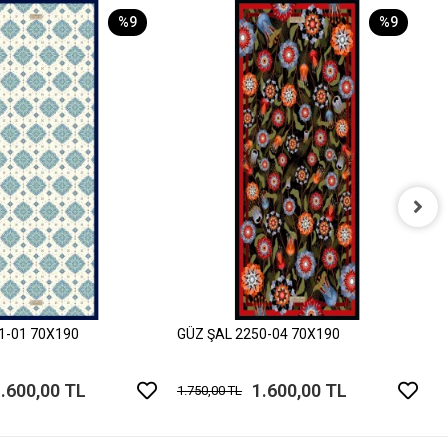
%9
%9
G
1
1-01 70X190
GÜZ ŞAL 2250-04 70X190
.600,00 TL
1.600,00 TL
1.750,00 TL