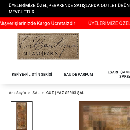
ÜYELERİMİZE ÖZEL,PERAKENDE SATIŞLARDA OUTLET ÜRÜNLER
MEVCUTTUR
lerinizde Kargo Ücretsizdir
ÜYELERİMİZE ÖZEL,PERAK
EŞARP ŞAM
KEFİYE/FİLİSTİN SERİSİ
EAU DE PARFUM
SPRE
Ana Sayfa
ŞAL
GÜZ | YAZ SERİSİ ŞAL