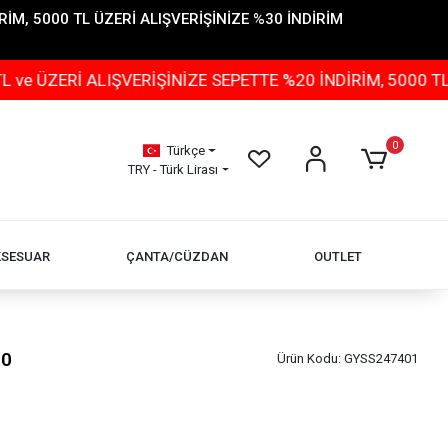
İM, 5000 TL ÜZERİ ALIŞVERİŞİNİZE %30 İNDİRİM
İ ALIŞVERİŞİNİZE SEPETTE %20 İNDİRİM, 5000 TL ÜZERİ
0
Türkçe
TRY - Türk Lirası
KSESUAR
ÇANTA/CÜZDAN
OUTLET
90
Ürün Kodu:
GYSS247401