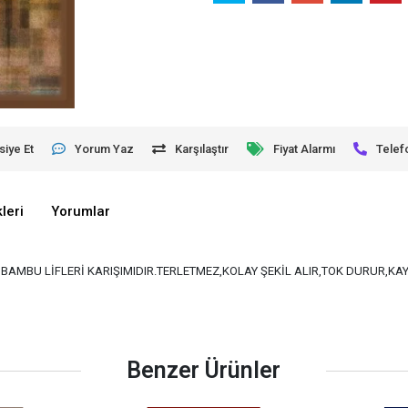
siye Et
Yorum Yaz
Karşılaştır
Fiyat Alarmı
Telef
leri
Yorumlar
VE BAMBU LİFLERİ KARIŞIMIDIR.TERLETMEZ,KOLAY ŞEKİL ALIR,TOK DURUR,K
Benzer Ürünler