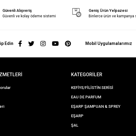
Güvenli Alışveriş
Geniş Ürün Yelpazesi
Güvenli ve kolay ödeme sistemi
Binlerce ürün ve kampanya
ip Edin
Mobil Uygulamalarımız
İZMETLERİ
KATEGORİLER
orular
KEFİYE/FİLİSTİN SERİSİ
EAU DE PARFUM
eri
EŞARP ŞAMPUAN & SPREY
EŞARP
ŞAL