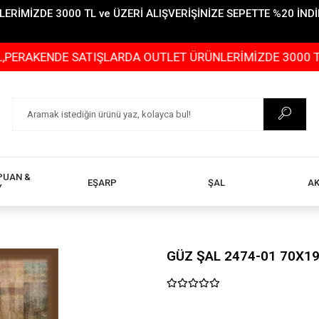
İMİZDE 3000 TL ve ÜZERİ ALIŞVERİŞİNİZE SEPETTE %20 İNDİR
ENDE SATIŞLARDA OUTLET ÜRÜNLERİMİZDE 3000 TL ve ÜZER
PUAN &
EŞARP
ŞAL
A
Y
GÜZ ŞAL 2474-01 70X1