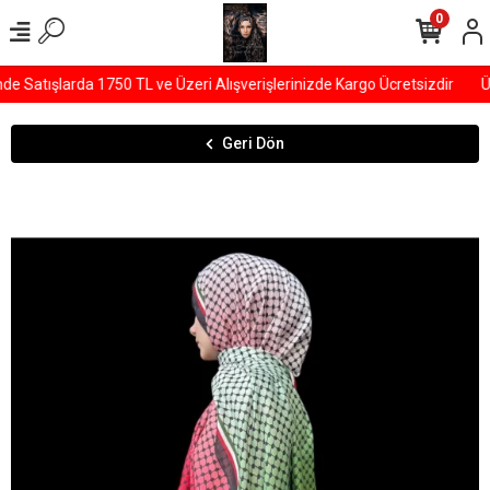
0
 Satışlarda 1750 TL ve Üzeri Alışverişlerinizde Kargo Ücretsizdir
ÜY
Geri Dön