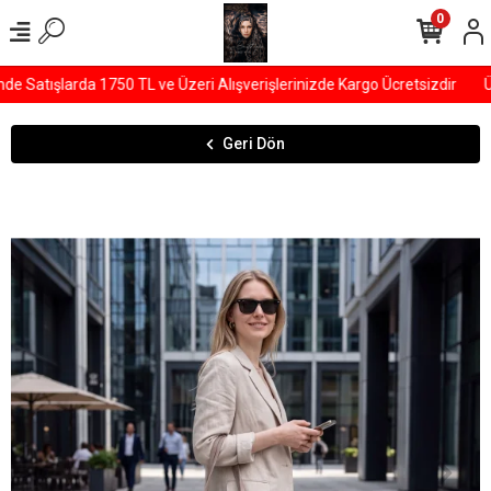
0
Satışlarda 1750 TL ve Üzeri Alışverişlerinizde Kargo Ücretsizdir
ÜY
Geri Dön