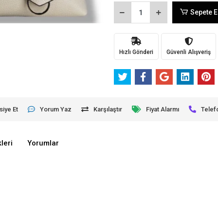
Sepete E
Hızlı Gönderi
Güvenli Alışveriş
siye Et
Yorum Yaz
Karşılaştır
Fiyat Alarmı
Telef
leri
Yorumlar