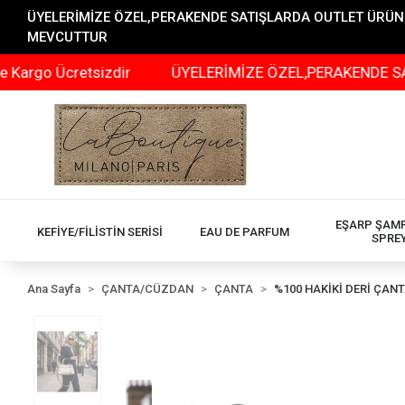
ÜYELERİMİZE ÖZEL,PERAKENDE SATIŞLARDA OUTLET ÜRÜNLER
MEVCUTTUR
cretsizdir
ÜYELERİMİZE ÖZEL,PERAKENDE SATIŞLARDA
EŞARP ŞAM
KEFİYE/FİLİSTİN SERİSİ
EAU DE PARFUM
SPRE
Ana Sayfa
ÇANTA/CÜZDAN
ÇANTA
%100 HAKİKİ DERİ ÇAN