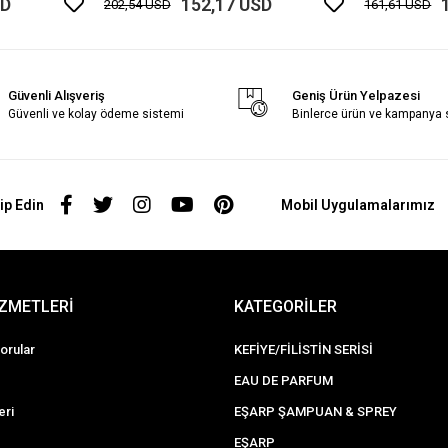
SD
152,17 USD
202,54 USD
161,61 USD
Güvenli Alışveriş
Geniş Ürün Yelpazesi
Güvenli ve kolay ödeme sistemi
Binlerce ürün ve kampanya
ip Edin
Mobil Uygulamalarımız
İZMETLERİ
KATEGORİLER
orular
KEFİYE/FİLİSTİN SERİSİ
EAU DE PARFUM
eri
EŞARP ŞAMPUAN & SPREY
EŞARP