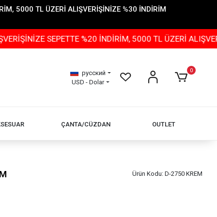
İM, 5000 TL ÜZERİ ALIŞVERİŞİNİZE %30 İNDİRİM
ZE SEPETTE %20 İNDİRİM, 5000 TL ÜZERİ ALIŞVERİŞİNİZ
0
русский
USD - Dolar
KSESUAR
ÇANTA/CÜZDAN
OUTLET
EM
Ürün Kodu:
D-2750 KREM