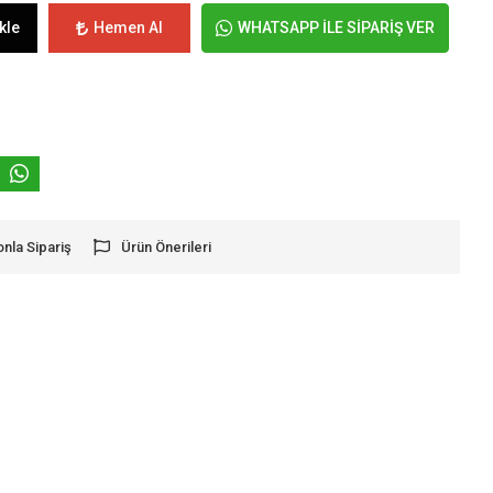
kle
Hemen Al
WHATSAPP İLE SİPARİŞ VER
onla Sipariş
Ürün Önerileri