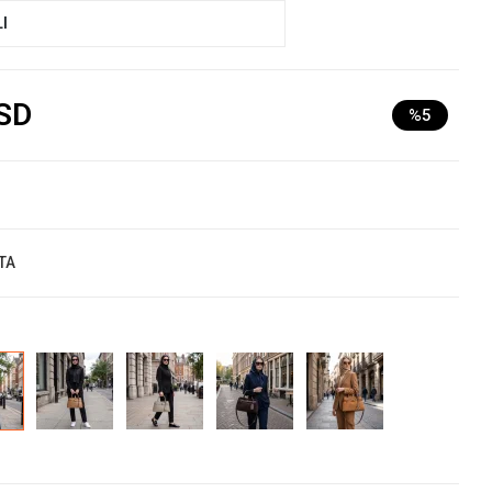
I
SD
%5
TA