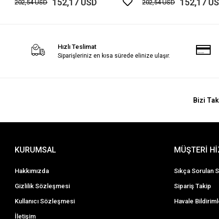
152,17 USD
152,17 U
202,54 USD
202,54 USD
Hızlı Teslimat
Siparişleriniz en kısa sürede elinize ulaşır.
Bizi Tak
KURUMSAL
MÜŞTERİ H
Hakkımızda
Sıkça Sorulan S
Gizlilik Sözleşmesi
Sipariş Takip
Kullanıcı Sözleşmesi
Havale Bildiriml
İletişim