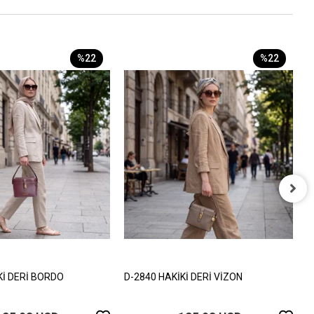
%22
%22
D
1
Kİ DERİ BORDO
D-2840 HAKİKİ DERİ VİZON