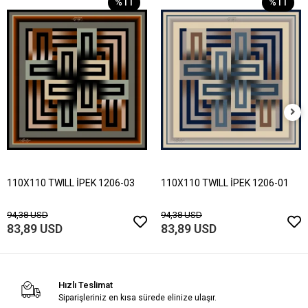
%11
%11
110X110 TWILL İPEK 1206-03
110X110 TWILL İPEK 1206-01
94,38 USD
94,38 USD
83,89 USD
83,89 USD
Hızlı Teslimat
Siparişleriniz en kısa sürede elinize ulaşır.