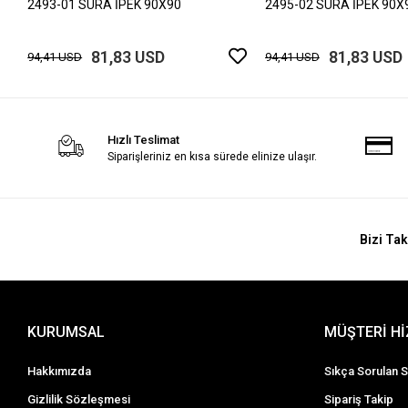
2493-01 SURA İPEK 90X90
2495-02 SURA İPEK 90X
81,83 USD
81,83 USD
94,41 USD
94,41 USD
Hızlı Teslimat
Siparişleriniz en kısa sürede elinize ulaşır.
Bizi Tak
KURUMSAL
MÜŞTERİ H
Hakkımızda
Sıkça Sorulan S
Gizlilik Sözleşmesi
Sipariş Takip