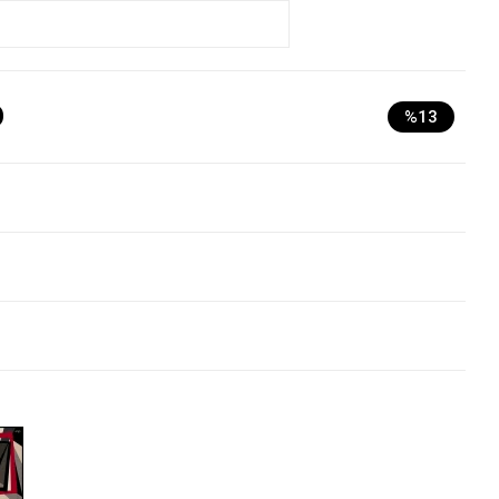
D
%13