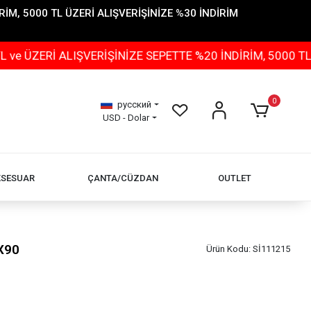
İM, 5000 TL ÜZERİ ALIŞVERİŞİNİZE %30 İNDİRİM
 ALIŞVERİŞİNİZE SEPETTE %20 İNDİRİM, 5000 TL ÜZERİ 
0
русский
USD - Dolar
KSESUAR
ÇANTA/CÜZDAN
OUTLET
X90
Ürün Kodu:
Sİ111215