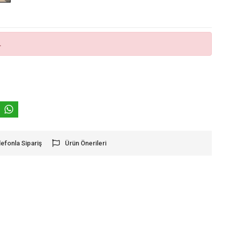
.
lefonla Sipariş
Ürün Önerileri