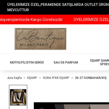
ÜYELERİMİZE ÖZEL,PERAKENDE SATIŞLARDA OUTLET ÜRÜNLER
MEVCUTTUR
rinizde Kargo Ücretsizdir
ÜYELERİMİZE ÖZEL,PERAKEN
EŞARP ŞAM
KEFİYE/FİLİSTİN SERİSİ
EAU DE PARFUM
SPRE
Ana Sayfa
EŞARP
SURA İPEK EŞARP
26-27 SONBAHAR/KIŞ