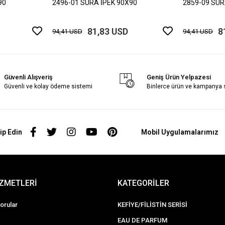
90
2496-01 SURA İPEK 90X90
2859-09 SUR
81,83 USD
8
94,41 USD
94,41 USD
Güvenli Alışveriş
Geniş Ürün Yelpazesi
Güvenli ve kolay ödeme sistemi
Binlerce ürün ve kampanya
ip Edin
Mobil Uygulamalarımız
İZMETLERİ
KATEGORİLER
orular
KEFİYE/FİLİSTİN SERİSİ
EAU DE PARFUM