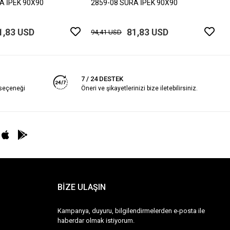
A İPEK 90X90
2859-08 SURA İPEK 90X90
1,83 USD
81,83 USD
94,41 USD
7 / 24 DESTEK
 seçeneği
Öneri ve şikayetlerinizi bize iletebilirsiniz.
BİZE ULAŞIN
Kampanya, duyuru, bilgilendirmelerden e-posta ile
haberdar olmak istiyorum.