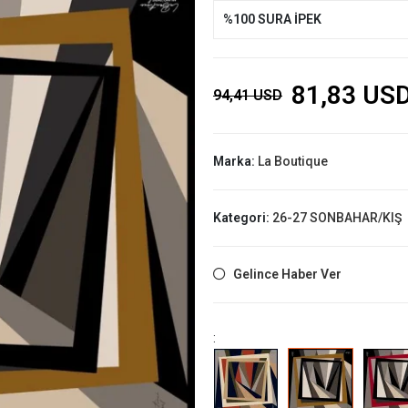
%100 SURA İPEK
81,83 US
94,41 USD
Marka:
La Boutique
Kategori:
26-27 SONBAHAR/KIŞ
Gelince Haber Ver
: