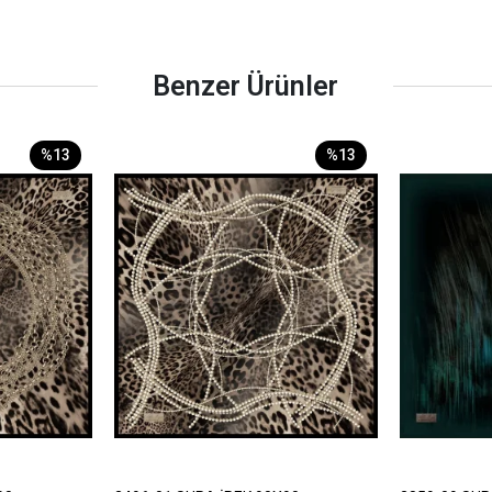
Benzer Ürünler
%13
%13