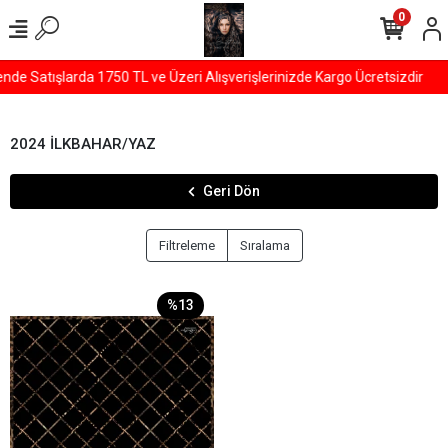
0
de Satışlarda 1750 TL ve Üzeri Alışverişlerinizde Kargo Ücretsizdir
2024 İLKBAHAR/YAZ
Geri Dön
Filtreleme
Sıralama
%13