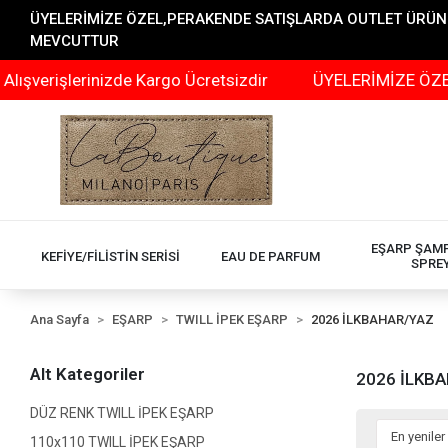
ÜYELERİMİZE ÖZEL,PERAKENDE SATIŞLARDA OUTLET ÜRÜNLER
MEVCUTTUR
verişlerinizde Kargo Ücretsizdir
ÜYELERİMİZE ÖZEL,P
EŞARP ŞAM
KEFİYE/FİLİSTİN SERİSİ
EAU DE PARFUM
SPRE
Ana Sayfa
EŞARP
TWILL İPEK EŞARP
2026 İLKBAHAR/YAZ
Alt Kategoriler
2026 İLKB
DÜZ RENK TWILL İPEK EŞARP
110x110 TWILL İPEK EŞARP