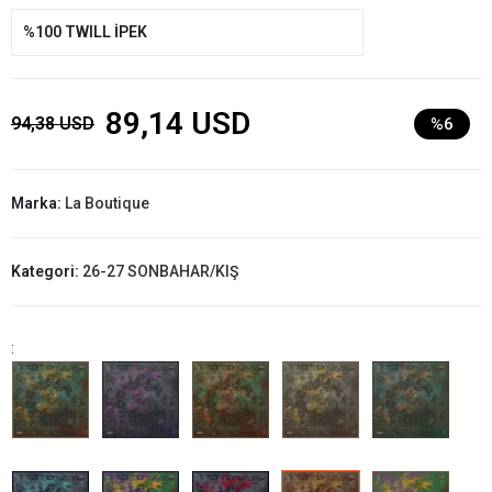
%100 TWILL İPEK
89,14 USD
94,38 USD
%6
Marka:
La Boutique
Kategori:
26-27 SONBAHAR/KIŞ
: