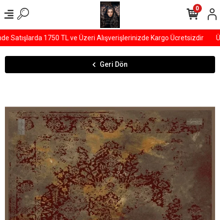
0
Satışlarda 1750 TL ve Üzeri Alışverişlerinizde Kargo Ücretsizdir
ÜYE
Geri Dön