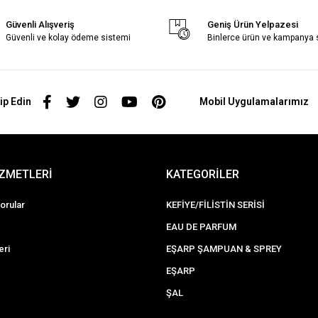
Güvenli Alışveriş
Geniş Ürün Yelpazesi
Güvenli ve kolay ödeme sistemi
Binlerce ürün ve kampanya
ip Edin
Mobil Uygulamalarımız
İZMETLERİ
KATEGORİLER
orular
KEFİYE/FİLİSTİN SERİSİ
EAU DE PARFUM
eri
EŞARP ŞAMPUAN & SPREY
EŞARP
ŞAL