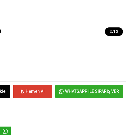
D
%13
kle
Hemen Al
WHATSAPP İLE SİPARİŞ VER