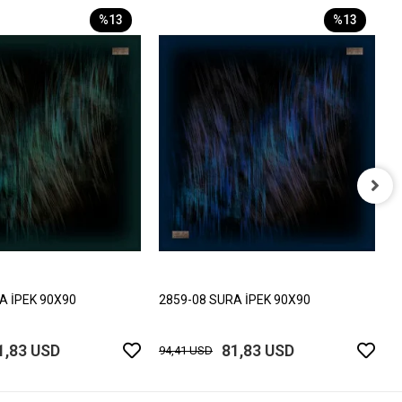
%13
%13
2
9
A İPEK 90X90
2859-08 SURA İPEK 90X90
1,83 USD
81,83 USD
94,41 USD