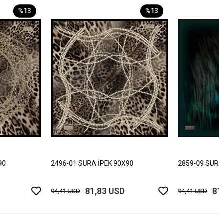
%13
%13
90
2496-01 SURA İPEK 90X90
2859-09 SUR
81,83 USD
8
94,41 USD
94,41 USD