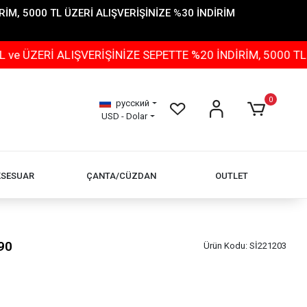
İM, 5000 TL ÜZERİ ALIŞVERİŞİNİZE %30 İNDİRİM
 ALIŞVERİŞİNİZE SEPETTE %20 İNDİRİM, 5000 TL ÜZERİ 
0
русский
USD - Dolar
KSESUAR
ÇANTA/CÜZDAN
OUTLET
90
Ürün Kodu:
Sİ221203