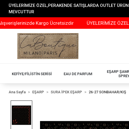
ÜYELERİMİZE ÖZEL,PERAKENDE SATIŞLARDA OUTLET ÜRÜNLER
MEVCUTTUR
rinizde Kargo Ücretsizdir
ÜYELERİMİZE ÖZEL,PERAKEN
EŞARP ŞAM
KEFİYE/FİLİSTİN SERİSİ
EAU DE PARFUM
SPRE
Ana Sayfa
EŞARP
SURA İPEK EŞARP
26-27 SONBAHAR/KIŞ