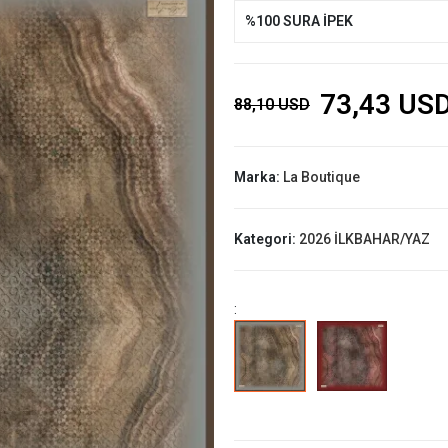
%100 SURA İPEK
73,43 US
88,10 USD
Marka:
La Boutique
Kategori:
2026 İLKBAHAR/YAZ
: