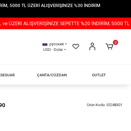
İM, 5000 TL ÜZERİ ALIŞVERİŞİNİZE %30 İNDİRİM
ALIŞVERİŞİNİZE SEPETTE %20 İNDİRİM, 5000 TL ÜZERİ A
0
русский
USD - Dolar
KSESUAR
ÇANTA/CÜZDAN
OUTLET
90
Ürün Kodu:
Sİ248301