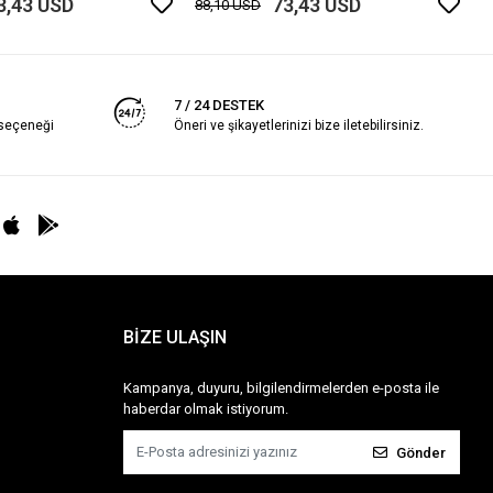
3,43 USD
73,43 USD
88,10 USD
7 / 24 DESTEK
 seçeneği
Öneri ve şikayetlerinizi bize iletebilirsiniz.
BİZE ULAŞIN
Kampanya, duyuru, bilgilendirmelerden e-posta ile
haberdar olmak istiyorum.
Gönder