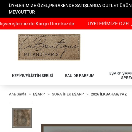
ÜYELERİMİZE ÖZEL,PERAKENDE SATIŞLARDA OUTLET ÜRÜNLER
MEVCUTTUR
rinizde Kargo Ücretsizdir
ÜYELERİMİZE ÖZEL,PERAKEND
EŞARP ŞAM
KEFİYE/FİLİSTİN SERİSİ
EAU DE PARFUM
SPRE
Ana Sayfa
EŞARP
SURA İPEK EŞARP
2026 İLKBAHAR/YAZ