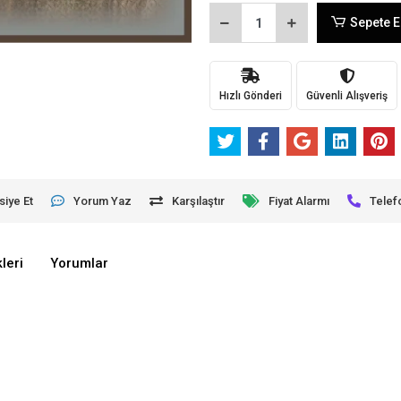
Sepete E
Hızlı Gönderi
Güvenli Alışveriş
siye Et
Yorum Yaz
Karşılaştır
Fiyat Alarmı
Telef
leri
Yorumlar