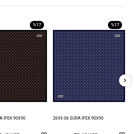
%17
%17
2
8
A İPEK 90X90
2693-06 SURA İPEK 90X90