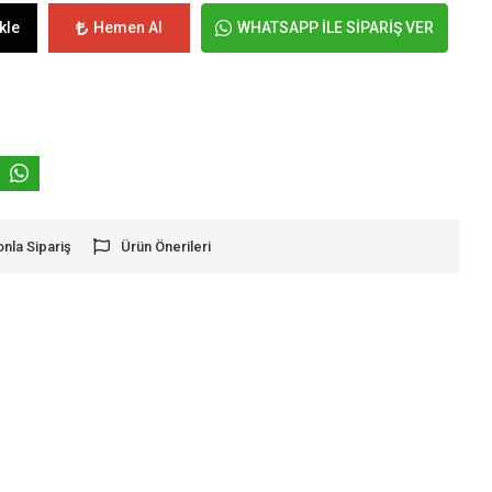
kle
Hemen Al
WHATSAPP İLE SİPARİŞ VER
onla Sipariş
Ürün Önerileri