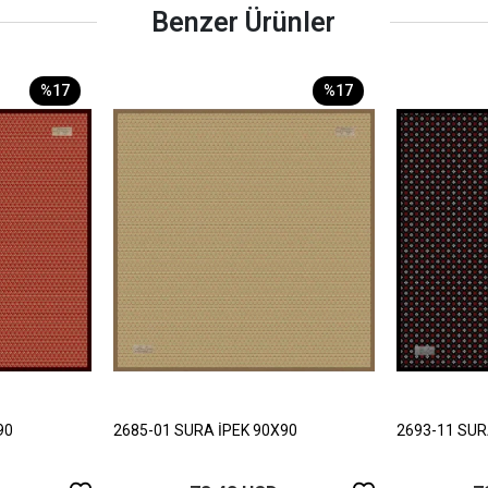
Benzer Ürünler
%17
%17
90
2685-01 SURA İPEK 90X90
2693-11 SUR