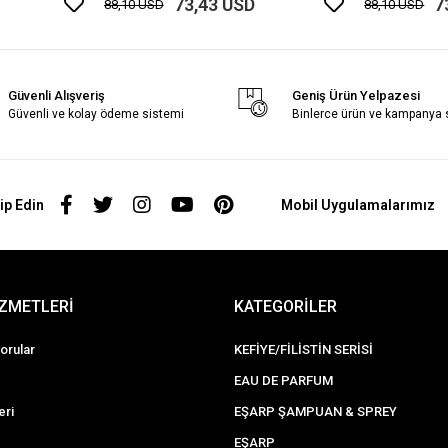
73,43 USD
7
88,10 USD
88,10 USD
Güvenli Alışveriş
Geniş Ürün Yelpazesi
Güvenli ve kolay ödeme sistemi
Binlerce ürün ve kampanya
ip Edin
Mobil Uygulamalarımız
İZMETLERİ
KATEGORİLER
orular
KEFİYE/FİLİSTİN SERİSİ
EAU DE PARFUM
eri
EŞARP ŞAMPUAN & SPREY
EŞARP