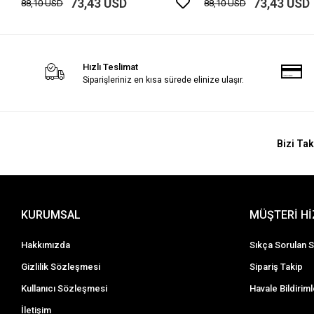
73,43 USD
73,43 USD
88,10 USD
88,10 USD
Hızlı Teslimat
Siparişleriniz en kısa sürede elinize ulaşır.
Bizi Tak
KURUMSAL
MÜŞTERİ H
Hakkımızda
Sıkça Sorulan S
Gizlilik Sözleşmesi
Sipariş Takip
Kullanıcı Sözleşmesi
Havale Bildiriml
İletişim