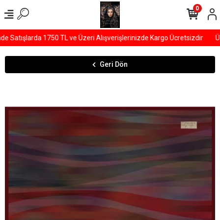
0
Satışlarda 1750 TL ve Üzeri Alışverişlerinizde Kargo Ücretsizdir
ÜY
Geri Dön