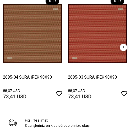
%17
%17
2685-04 SURA İPEK 90X90
2685-03 SURA İPEK 90X90
88,07 USD
88,07 USD
73,41 USD
73,41 USD
Hızlı Teslimat
Siparişleriniz en kısa sürede elinize ulaşır.