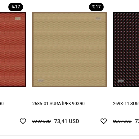
%17
%17
90
2685-01 SURA İPEK 90X90
2693-11 SUR
73,41 USD
7
88,07 USD
88,07 USD