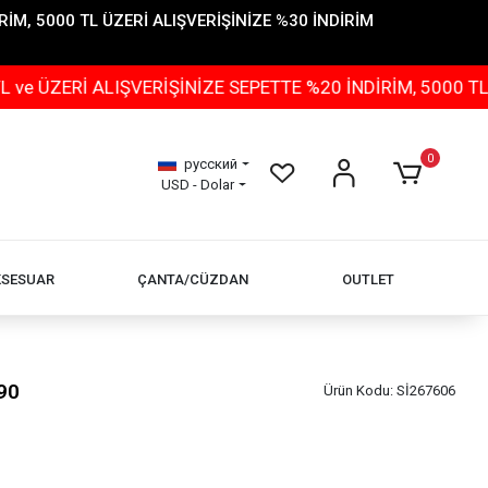
İM, 5000 TL ÜZERİ ALIŞVERİŞİNİZE %30 İNDİRİM
 ALIŞVERİŞİNİZE SEPETTE %20 İNDİRİM, 5000 TL ÜZERİ 
0
русский
USD - Dolar
KSESUAR
ÇANTA/CÜZDAN
OUTLET
90
Ürün Kodu:
Sİ267606