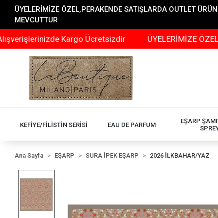
ÜYELERİMİZE ÖZEL,PERAKENDE SATIŞLARDA OUTLET ÜRÜNLER
MEVCUTTUR
erinizde Kargo Ücretsizdir
ÜYELERİMİZE ÖZEL,PERAKEN
EŞARP ŞAM
KEFİYE/FİLİSTİN SERİSİ
EAU DE PARFUM
SPRE
Ana Sayfa
EŞARP
SURA İPEK EŞARP
2026 İLKBAHAR/YAZ