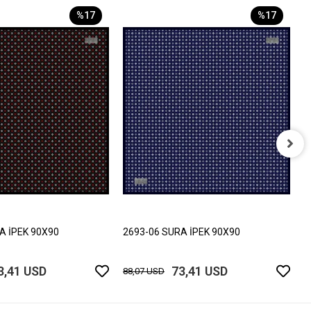
%17
%17
2
8
A İPEK 90X90
2693-06 SURA İPEK 90X90
3,41 USD
73,41 USD
88,07 USD