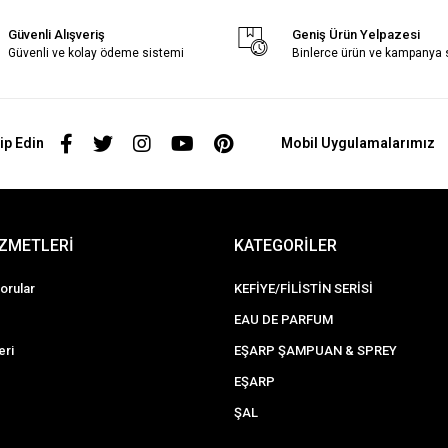
Güvenli Alışveriş
Geniş Ürün Yelpazesi
Güvenli ve kolay ödeme sistemi
Binlerce ürün ve kampanya
ip Edin
Mobil Uygulamalarımız
İZMETLERİ
KATEGORİLER
orular
KEFİYE/FİLİSTİN SERİSİ
EAU DE PARFUM
eri
EŞARP ŞAMPUAN & SPREY
EŞARP
ŞAL