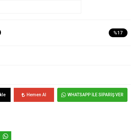
D
%17
kle
Hemen Al
WHATSAPP İLE SİPARİŞ VER