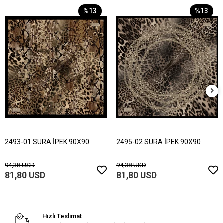
%13
%13
2493-01 SURA İPEK 90X90
2495-02 SURA İPEK 90X90
94,38 USD
94,38 USD
81,80 USD
81,80 USD
Hızlı Teslimat