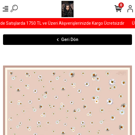
0
Satışlarda 1750 TL ve Üzeri Alışverişlerinizde Kargo Ücretsizdir
ÜY
Geri Dön