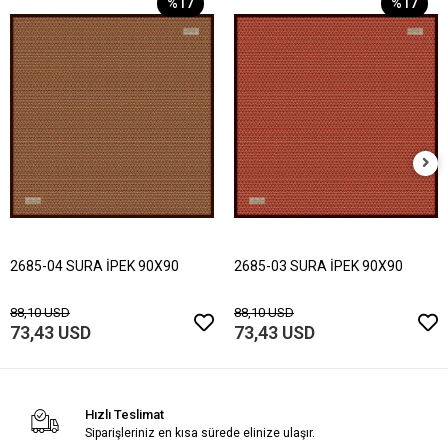
%17
%17
2685-04 SURA İPEK 90X90
2685-03 SURA İPEK 90X90
88,10 USD
88,10 USD
73,43 USD
73,43 USD
Hızlı Teslimat
Siparişleriniz en kısa sürede elinize ulaşır.