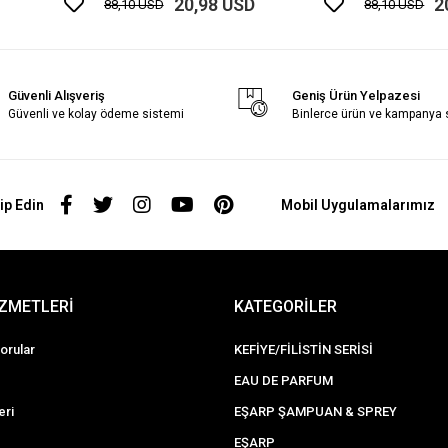
20,98 USD
2
88,10 USD
88,10 USD
Güvenli Alışveriş
Geniş Ürün Yelpazesi
Güvenli ve kolay ödeme sistemi
Binlerce ürün ve kampanya
ip Edin
Mobil Uygulamalarımız
İZMETLERİ
KATEGORİLER
orular
KEFİYE/FİLİSTİN SERİSİ
EAU DE PARFUM
eri
EŞARP ŞAMPUAN & SPREY
EŞARP