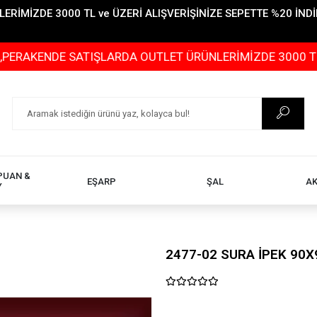
İMİZDE 3000 TL ve ÜZERİ ALIŞVERİŞİNİZE SEPETTE %20 İNDİR
DE SATIŞLARDA OUTLET ÜRÜNLERİMİZDE 3000 TL ve ÜZERİ
PUAN &
EŞARP
ŞAL
A
Y
2477-02 SURA İPEK 90X