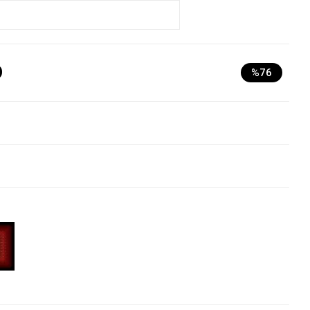
D
%76