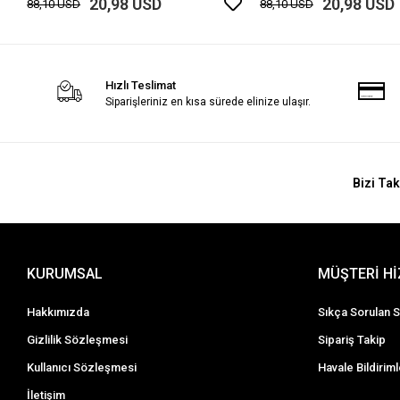
20,98 USD
20,98 USD
88,10 USD
88,10 USD
Hızlı Teslimat
Siparişleriniz en kısa sürede elinize ulaşır.
Bizi Tak
KURUMSAL
MÜŞTERİ H
Hakkımızda
Sıkça Sorulan S
Gizlilik Sözleşmesi
Sipariş Takip
Kullanıcı Sözleşmesi
Havale Bildiriml
İletişim