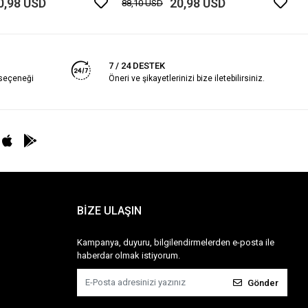
0,98 USD
20,98 USD
88,10 USD
7 / 24 DESTEK
 seçeneği
Öneri ve şikayetlerinizi bize iletebilirsiniz.
BİZE ULAŞIN
Kampanya, duyuru, bilgilendirmelerden e-posta ile
haberdar olmak istiyorum.
Gönder