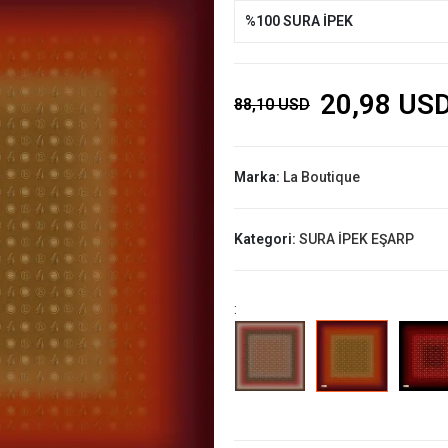
%100 SURA İPEK
20,98 US
88,10 USD
Marka:
La Boutique
Kategori:
SURA İPEK EŞARP
: