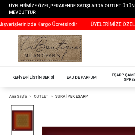
ÜYELERİMİZE ÖZEL,PERAKENDE SATIŞLARDA OUTLET ÜRÜNLER
MEVCUTTUR
rinizde Kargo Ücretsizdir
ÜYELERİMİZE ÖZEL,PERAKEN
EŞARP ŞAM
KEFİYE/FİLİSTİN SERİSİ
EAU DE PARFUM
SPRE
Ana Sayfa
OUTLET
SURA İPEK EŞARP