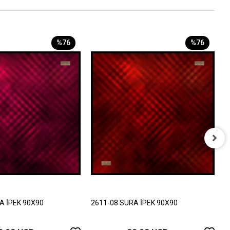
%76
%76
2
8
A İPEK 90X90
2611-08 SURA İPEK 90X90