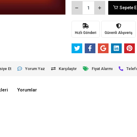
Sepete E
Hızlı Gönderi
Güvenli Alışveriş
siye Et
Yorum Yaz
Karşılaştır
Fiyat Alarmı
Telef
leri
Yorumlar