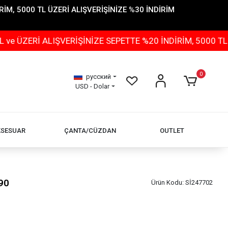
İM, 5000 TL ÜZERİ ALIŞVERİŞİNİZE %30 İNDİRİM
 ALIŞVERİŞİNİZE SEPETTE %20 İNDİRİM, 5000 TL ÜZERİ 
0
русский
USD - Dolar
KSESUAR
ÇANTA/CÜZDAN
OUTLET
90
Ürün Kodu:
Sİ247702