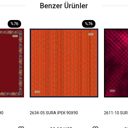
Benzer Ürünler
%76
%76
90
2634-05 SURA İPEK 90X90
2611-10 SUR