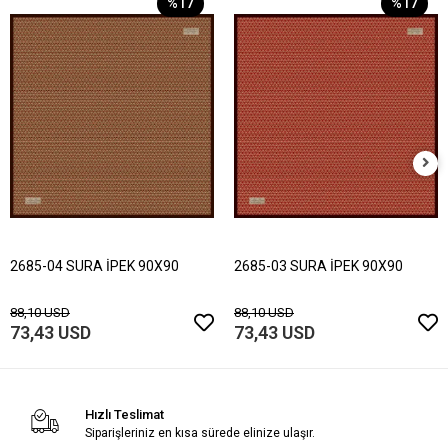
%17
%17
2685-04 SURA İPEK 90X90
2685-03 SURA İPEK 90X90
88,10 USD
88,10 USD
73,43 USD
73,43 USD
Hızlı Teslimat
Siparişleriniz en kısa sürede elinize ulaşır.