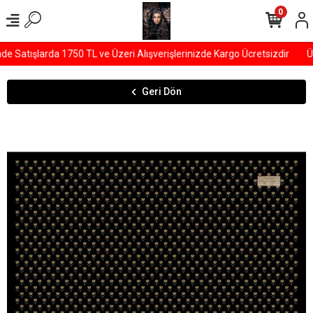
0
Satışlarda 1750 TL ve Üzeri Alışverişlerinizde Kargo Ücretsizdir
ÜY
Geri Dön