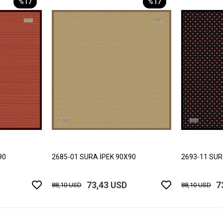
%17
%17
90
2685-01 SURA İPEK 90X90
2693-11 SUR
73,43 USD
7
88,10 USD
88,10 USD