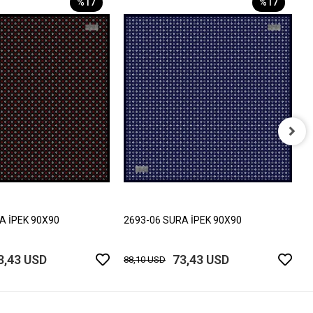
%17
%17
2
8
A İPEK 90X90
2693-06 SURA İPEK 90X90
3,43 USD
73,43 USD
88,10 USD