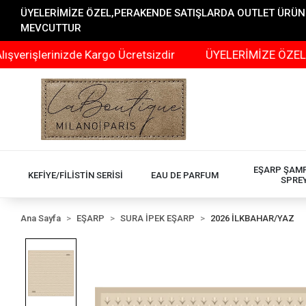
ÜYELERİMİZE ÖZEL,PERAKENDE SATIŞLARDA OUTLET ÜRÜNLER
MEVCUTTUR
erinizde Kargo Ücretsizdir
ÜYELERİMİZE ÖZEL,PERAKEN
EŞARP ŞAM
KEFİYE/FİLİSTİN SERİSİ
EAU DE PARFUM
SPRE
Ana Sayfa
EŞARP
SURA İPEK EŞARP
2026 İLKBAHAR/YAZ