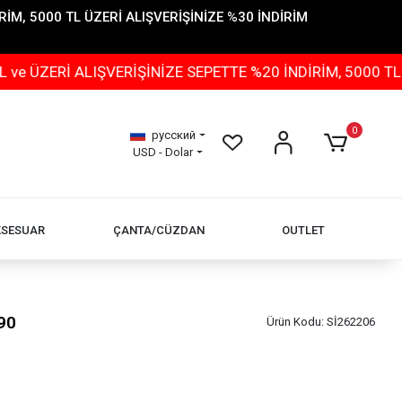
İM, 5000 TL ÜZERİ ALIŞVERİŞİNİZE %30 İNDİRİM
 ALIŞVERİŞİNİZE SEPETTE %20 İNDİRİM, 5000 TL ÜZERİ 
0
русский
USD - Dolar
KSESUAR
ÇANTA/CÜZDAN
OUTLET
90
Ürün Kodu:
Sİ262206