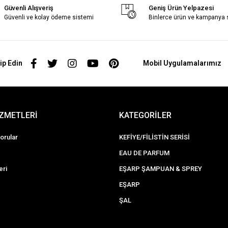
Güvenli Alışveriş
Geniş Ürün Yelpazesi
Güvenli ve kolay ödeme sistemi
Binlerce ürün ve kampanya
ip Edin
Mobil Uygulamalarımız
İZMETLERİ
KATEGORİLER
orular
KEFİYE/FİLİSTİN SERİSİ
EAU DE PARFUM
eri
EŞARP ŞAMPUAN & SPREY
EŞARP
ŞAL