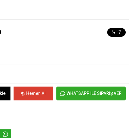
D
%17
kle
Hemen Al
WHATSAPP İLE SİPARİŞ VER