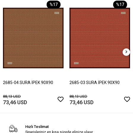
%17
%17
2685-04 SURA İPEK 90X90
2685-03 SURA İPEK 90X90
88,13 USD
88,13 USD
73,46 USD
73,46 USD
Hızlı Teslimat
Siparişleriniz en kısa sürede elinize ulaşır.