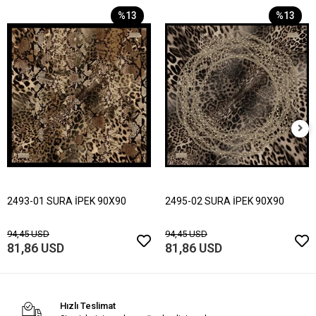
%13
%13
2493-01 SURA İPEK 90X90
2495-02 SURA İPEK 90X90
94,45 USD
94,45 USD
81,86 USD
81,86 USD
Hızlı Teslimat