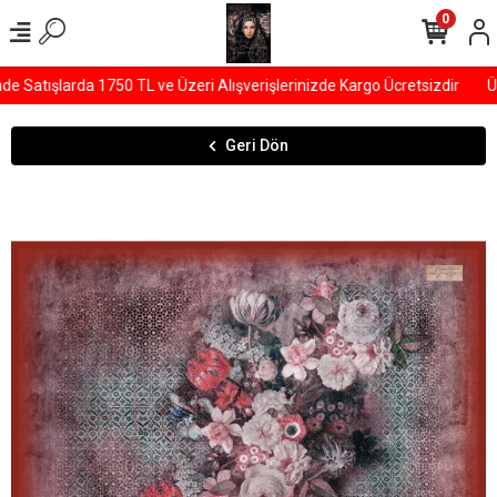
0
Satışlarda 1750 TL ve Üzeri Alışverişlerinizde Kargo Ücretsizdir
ÜY
Geri Dön