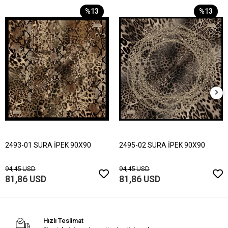
%13
%13
2493-01 SURA İPEK 90X90
2495-02 SURA İPEK 90X90
94,45 USD
94,45 USD
81,86 USD
81,86 USD
Hızlı Teslimat