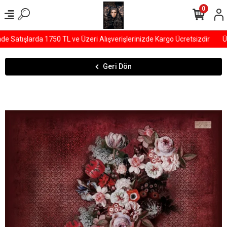
0
Satışlarda 1750 TL ve Üzeri Alışverişlerinizde Kargo Ücretsizdir
ÜY
Geri Dön