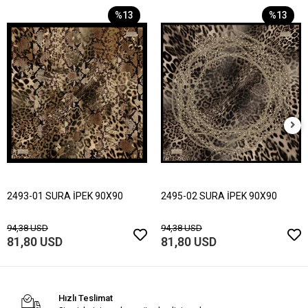
%13
%13
2493-01 SURA İPEK 90X90
2495-02 SURA İPEK 90X90
94,38 USD
94,38 USD
81,80 USD
81,80 USD
Hızlı Teslimat