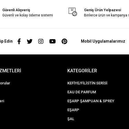
Güvenli Alışveriş
Geniş Ürün Yelpazesi
Güvenli ve kolay ödeme sistemi
Binlerce ürün ve kampanya
ip Edin
Mobil Uygulamalarımız
İZMETLERİ
KATEGORİLER
orular
KEFİYE/FİLİSTİN SERİSİ
EAU DE PARFUM
eri
EŞARP ŞAMPUAN & SPREY
EŞARP
ŞAL