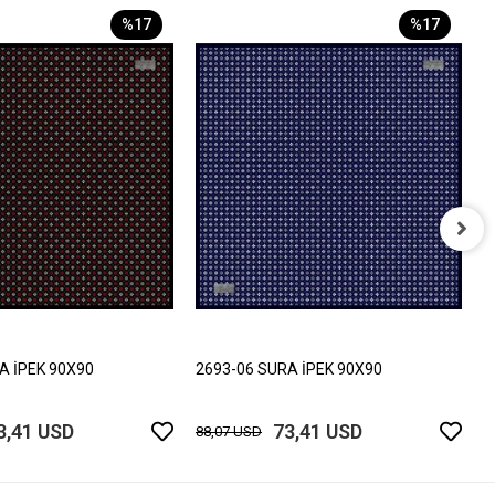
%17
%17
2
8
A İPEK 90X90
2693-06 SURA İPEK 90X90
3,41 USD
73,41 USD
88,07 USD