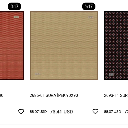
%17
%17
90
2685-01 SURA İPEK 90X90
2693-11 SUR
73,41 USD
7
88,07 USD
88,07 USD