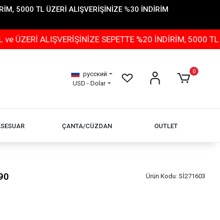
İM, 5000 TL ÜZERİ ALIŞVERİŞİNİZE %30 İNDİRİM
Rİ ALIŞVERİŞİNİZE SEPETTE %20 İNDİRİM, 5000 TL ÜZER
0
русский
USD - Dolar
KSESUAR
ÇANTA/CÜZDAN
OUTLET
90
Ürün Kodu:
Sİ271603