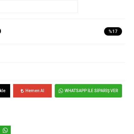
D
%17
kle
Hemen Al
WHATSAPP İLE SİPARİŞ VER