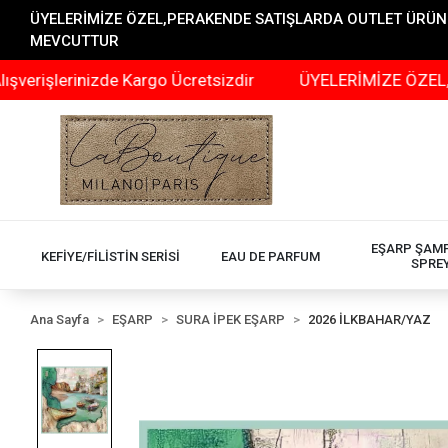
ÜYELERİMİZE ÖZEL,PERAKENDE SATIŞLARDA OUTLET ÜRÜNLER
MEVCUTTUR
lerinizde Kargo Ücretsizdir
ÜYELERİMİZE ÖZEL,PERAK
EŞARP ŞAM
KEFİYE/FİLİSTİN SERİSİ
EAU DE PARFUM
SPRE
Ana Sayfa
EŞARP
SURA İPEK EŞARP
2026 İLKBAHAR/YAZ