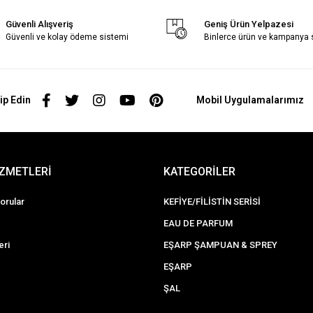
Güvenli Alışveriş
Geniş Ürün Yelpazesi
Güvenli ve kolay ödeme sistemi
Binlerce ürün ve kampanya
ip Edin
Mobil Uygulamalarımız
İZMETLERİ
KATEGORİLER
orular
KEFİYE/FİLİSTİN SERİSİ
EAU DE PARFUM
eri
EŞARP ŞAMPUAN & SPREY
EŞARP
ŞAL