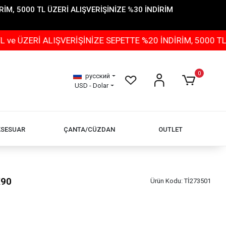
İM, 5000 TL ÜZERİ ALIŞVERİŞİNİZE %30 İNDİRİM
 ALIŞVERİŞİNİZE SEPETTE %20 İNDİRİM, 5000 TL ÜZERİ A
0
русский
USD - Dolar
KSESUAR
ÇANTA/CÜZDAN
OUTLET
X90
Ürün Kodu:
Tİ273501