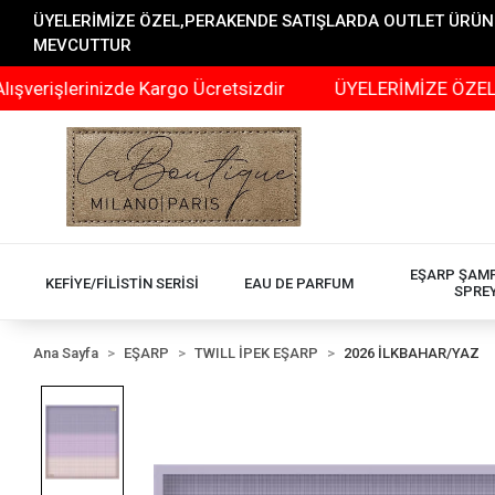
ÜYELERİMİZE ÖZEL,PERAKENDE SATIŞLARDA OUTLET ÜRÜNLER
MEVCUTTUR
rinizde Kargo Ücretsizdir
ÜYELERİMİZE ÖZEL,PERAKEN
EŞARP ŞAM
KEFİYE/FİLİSTİN SERİSİ
EAU DE PARFUM
SPRE
Ana Sayfa
EŞARP
TWILL İPEK EŞARP
2026 İLKBAHAR/YAZ