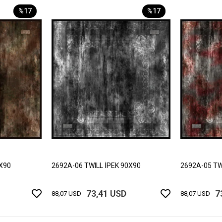
%17
%17
0X90
2692A-06 TWILL İPEK 90X90
2692A-05 TW
73,41 USD
7
88,07 USD
88,07 USD