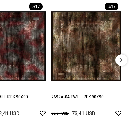
%17
%17
2
8
ILL İPEK 90X90
2692A-04 TWILL İPEK 90X90
3,41 USD
73,41 USD
88,07 USD