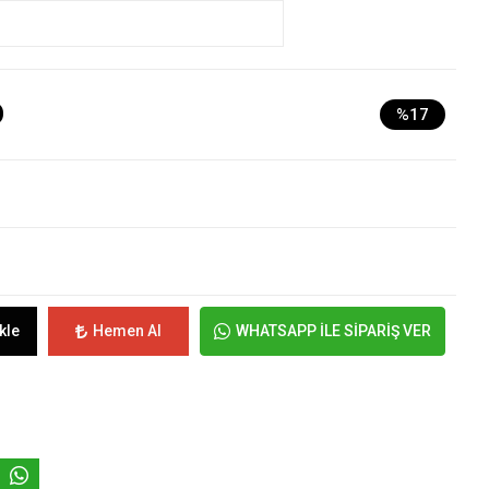
D
%17
kle
Hemen Al
WHATSAPP İLE SİPARİŞ VER