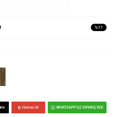
D
%17
kle
Hemen Al
WHATSAPP İLE SİPARİŞ VER