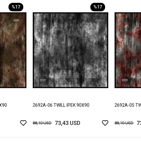
%17
%17
0X90
2692A-06 TWILL İPEK 90X90
2692A-05 TW
73,43 USD
7
88,10 USD
88,10 USD