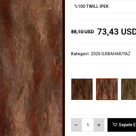
%100 TWILL İPEK
73,43 US
88,10 USD
Kategori:
2026 İLKBAHAR/YAZ
:
Sepete E