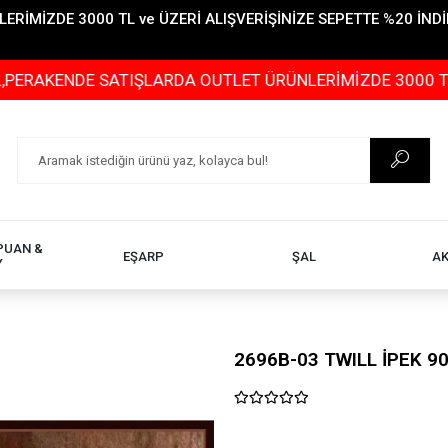
İMİZDE 3000 TL ve ÜZERİ ALIŞVERİŞİNİZE SEPETTE %20 İNDİR
DE SATIŞLARDA OUTLET ÜRÜNLERİMİZDE 3000 TL ve ÜZERİ
PUAN &
EŞARP
ŞAL
A
Y
2696B-03 TWILL İPEK 9