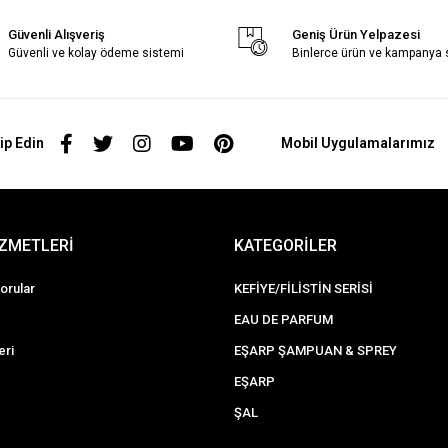
Güvenli Alışveriş
Geniş Ürün Yelpazesi
Güvenli ve kolay ödeme sistemi
Binlerce ürün ve kampanya
ip Edin
Mobil Uygulamalarımız
İZMETLERİ
KATEGORİLER
orular
KEFİYE/FİLİSTİN SERİSİ
EAU DE PARFUM
eri
EŞARP ŞAMPUAN & SPREY
EŞARP
ŞAL