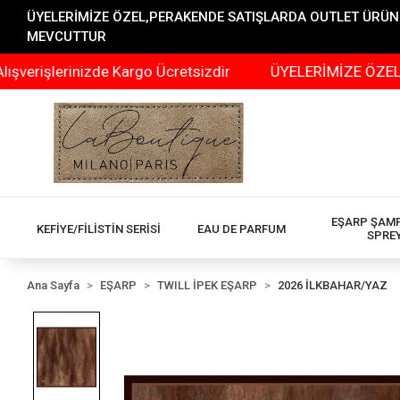
ÜYELERİMİZE ÖZEL,PERAKENDE SATIŞLARDA OUTLET ÜRÜNLER
MEVCUTTUR
rinizde Kargo Ücretsizdir
ÜYELERİMİZE ÖZEL,PERAKEN
EŞARP ŞAM
KEFİYE/FİLİSTİN SERİSİ
EAU DE PARFUM
SPRE
Ana Sayfa
EŞARP
TWILL İPEK EŞARP
2026 İLKBAHAR/YAZ