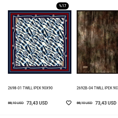
%17
2698-01 TWILL İPEK 90X90
2692B-04 TWILL İPEK 9
73,43 USD
73,43 USD
88,10 USD
88,10 USD