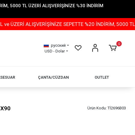
İM, 5000 TL ÜZERİ ALIŞVERİŞİNİZE %30 İNDİRİM
 ALIŞVERİŞİNİZE SEPETTE %20 İNDİRİM, 5000 TL ÜZERİ A
0
русский
USD - Dolar
KSESUAR
ÇANTA/CÜZDAN
OUTLET
0X90
Ürün Kodu:
Tİ2696B03