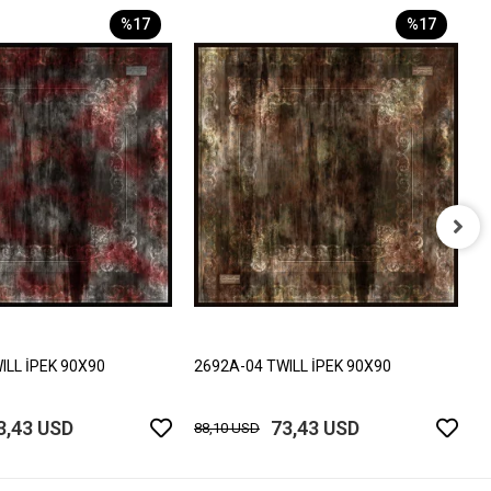
%17
%17
2
8
ILL İPEK 90X90
2692A-04 TWILL İPEK 90X90
3,43 USD
73,43 USD
88,10 USD