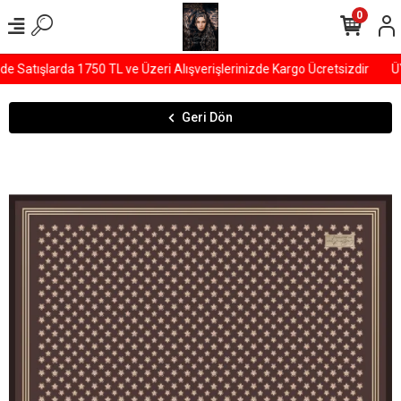
0
Satışlarda 1750 TL ve Üzeri Alışverişlerinizde Kargo Ücretsizdir
ÜYE
Geri Dön