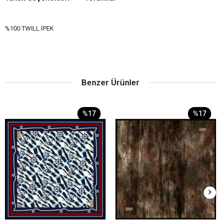
%100 TWILL İPEK
Benzer Ürünler
%17
%17