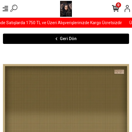
0
Satışlarda 1750 TL ve Üzeri Alışverişlerinizde Kargo Ücretsizdir
ÜY
Geri Dön