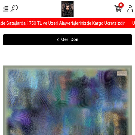
0
Satışlarda 1750 TL ve Üzeri Alışverişlerinizde Kargo Ücretsizdir
ÜY
Geri Dön