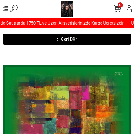
0
Satışlarda 1750 TL ve Üzeri Alışverişlerinizde Kargo Ücretsizdir
ÜY
Geri Dön