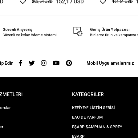
SD
152,17 USD
202,54 USD
161,61 USD
Güvenli Alışveriş
Geniş Ürün Yelpazesi
Güvenli ve kolay ödeme sistemi
Binlerce ürün ve kampanya
ip Edin
Mobil Uygulamalarımız
İZMETLERİ
KATEGORİLER
orular
KEFİYE/FİLİSTİN SERİSİ
EAU DE PARFUM
eri
EŞARP ŞAMPUAN & SPREY
EŞARP