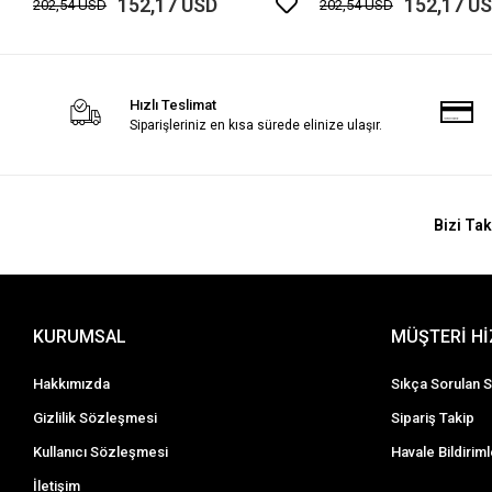
152,17 USD
152,17 U
202,54 USD
202,54 USD
Hızlı Teslimat
Siparişleriniz en kısa sürede elinize ulaşır.
Bizi Tak
KURUMSAL
MÜŞTERİ H
Hakkımızda
Sıkça Sorulan S
Gizlilik Sözleşmesi
Sipariş Takip
Kullanıcı Sözleşmesi
Havale Bildiriml
İletişim