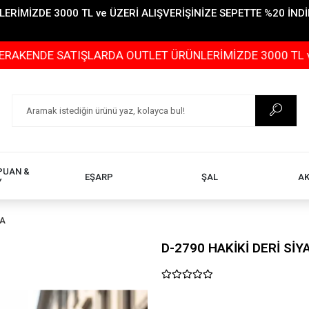
İMİZDE 3000 TL ve ÜZERİ ALIŞVERİŞİNİZE SEPETTE %20 İNDİR
SATIŞLARDA OUTLET ÜRÜNLERİMİZDE 3000 TL ve ÜZERİ AL
PUAN &
EŞARP
ŞAL
A
Y
TA
D-2790 HAKİKİ DERİ SİY