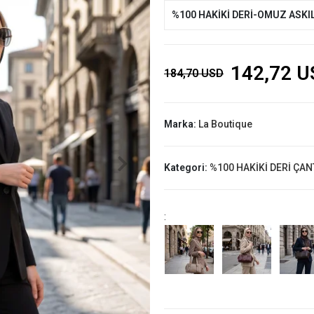
%100 HAKİKİ DERİ-OMUZ ASKIL
142,72 U
184,70 USD
Marka:
La Boutique
Kategori:
%100 HAKİKİ DERİ ÇAN
: