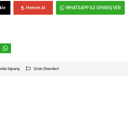
kle
Hemen Al
WHATSAPP İLE SİPARİŞ VER
onla Sipariş
Ürün Önerileri