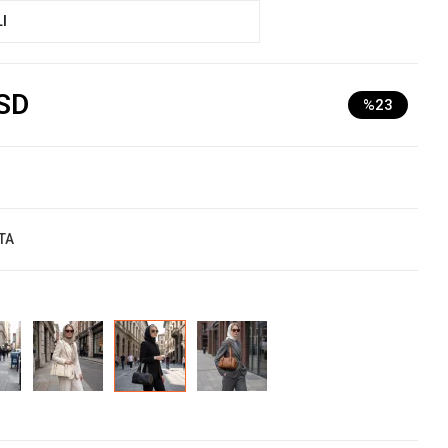
I
SD
%23
TA