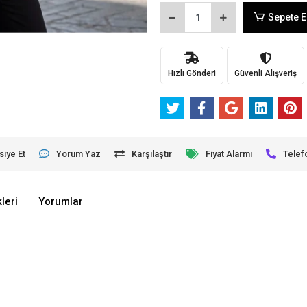
Sepete E
Hızlı Gönderi
Güvenli Alışveriş
siye Et
Yorum Yaz
Karşılaştır
Fiyat Alarmı
Telef
leri
Yorumlar