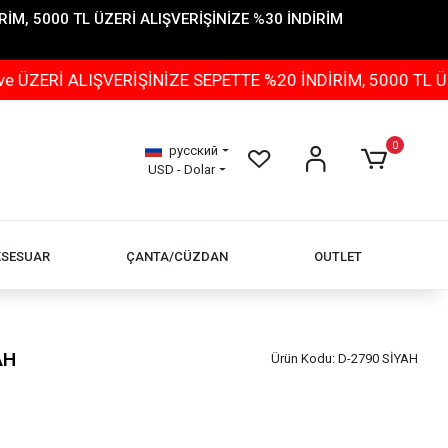
İM, 5000 TL ÜZERİ ALIŞVERİŞİNİZE %30 İNDİRİM
IŞVERİŞİNİZE SEPETTE %20 İNDİRİM, 5000 TL ÜZERİ ALI
0
русский
USD - Dolar
KSESUAR
ÇANTA/CÜZDAN
OUTLET
AH
Ürün Kodu:
D-2790 SİYAH