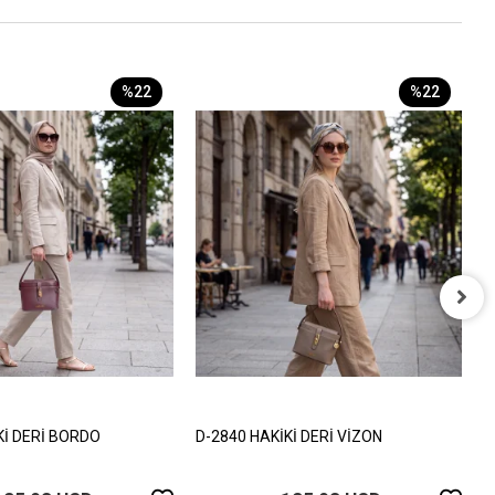
%22
%22
D
1
Kİ DERİ BORDO
D-2840 HAKİKİ DERİ VİZON