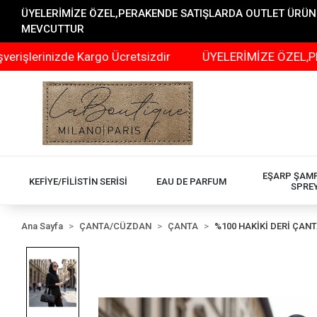
ÜYELERİMİZE ÖZEL,PERAKENDE SATIŞLARDA OUTLET ÜRÜNLER
MEVCUTTUR
izde Kargo Ücretsizdir
ÜYELERİMİZE ÖZEL,PERAKENDE 
EŞARP ŞAM
KEFİYE/FİLİSTİN SERİSİ
EAU DE PARFUM
SPRE
Ana Sayfa
ÇANTA/CÜZDAN
ÇANTA
%100 HAKİKİ DERİ ÇAN