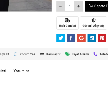
Sepete E
Hızlı Gönderi
Güvenli Alışveriş
siye Et
Yorum Yaz
Karşılaştır
Fiyat Alarmı
Telef
leri
Yorumlar