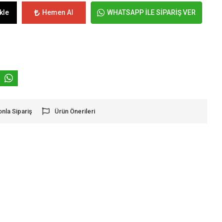
kle
Hemen Al
WHATSAPP İLE SİPARİŞ VER
onla Sipariş
Ürün Önerileri