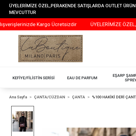
ÜYELERİMİZE ÖZEL,PERAKENDE SATIŞLARDA OUTLET ÜRÜNLER
MEVCUTTUR
inizde Kargo Ücretsizdir
ÜYELERİMİZE ÖZEL,PERAKENDE
EŞARP ŞAM
KEFİYE/FİLİSTİN SERİSİ
EAU DE PARFUM
SPRE
Ana Sayfa
ÇANTA/CÜZDAN
ÇANTA
%100 HAKİKİ DERİ ÇAN