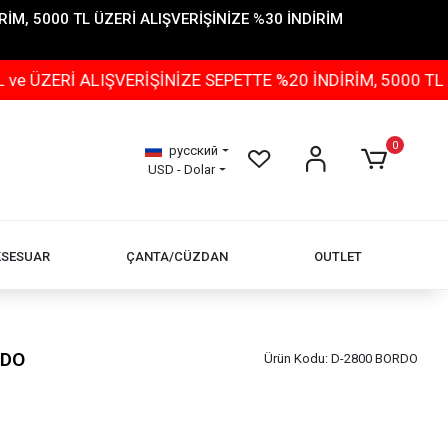
İM, 5000 TL ÜZERİ ALIŞVERİŞİNİZE %30 İNDİRİM
LIŞVERİŞİNİZE SEPETTE %20 İNDİRİM, 5000 TL ÜZERİ AL
0
русский
USD - Dolar
KSESUAR
ÇANTA/CÜZDAN
OUTLET
RDO
Ürün Kodu:
D-2800 BORDO