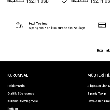
152,11 USD
152,11 U
202,47 USD
202,47 USD
Hızlı Teslimat
Siparişleriniz en kısa sürede elinize ulaşır.
Bizi Tak
KURUMSAL
MÜŞTERİ H
Hakkımızda
Sıkça Sorulan S
Gizlilik Sözleşmesi
Sipariş Takip
Kullanıcı Sözleşmesi
Havale Bildiriml
İletişim