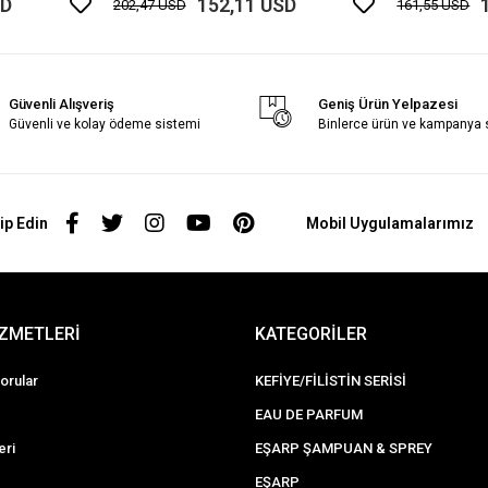
SD
152,11 USD
202,47 USD
161,55 USD
Güvenli Alışveriş
Geniş Ürün Yelpazesi
Güvenli ve kolay ödeme sistemi
Binlerce ürün ve kampanya
ip Edin
Mobil Uygulamalarımız
İZMETLERİ
KATEGORİLER
orular
KEFİYE/FİLİSTİN SERİSİ
EAU DE PARFUM
eri
EŞARP ŞAMPUAN & SPREY
EŞARP