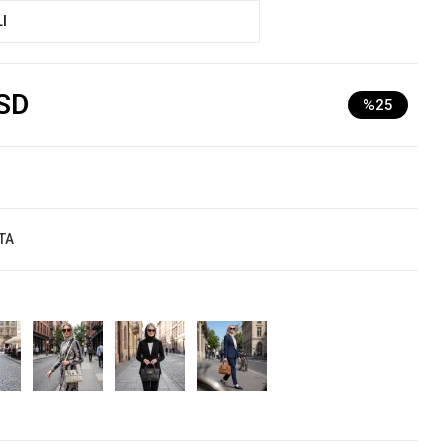
I
SD
%25
TA