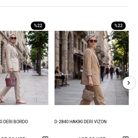
%22
%22
D
1
Kİ DERİ BORDO
D-2840 HAKİKİ DERİ VİZON