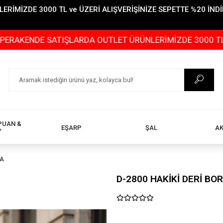
İMİZDE 3000 TL ve ÜZERİ ALIŞVERİŞİNİZE SEPETTE %20 İNDİR
 SATIŞLARDA OUTLET ÜRÜNLERİMİZDE 3000 TL ve ÜZERİ A
PUAN &
EŞARP
ŞAL
A
Y
TA
D-2800 HAKİKİ DERİ BO