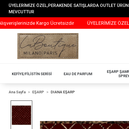
ÜYELERİMİZE ÖZEL,PERAKENDE SATIŞLARDA OUTLET ÜRÜNLER
MEVCUTTUR
işlerinizde Kargo Ücretsizdir
ÜYELERİMİZE ÖZEL,PERA
EŞARP ŞAM
KEFİYE/FİLİSTİN SERİSİ
EAU DE PARFUM
SPRE
Ana Sayfa
EŞARP
DIANA EŞARP