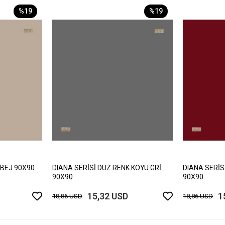
%19
%19
 BEJ 90X90
DIANA SERİSİ DÜZ RENK KOYU GRİ
DIANA SERİS
90X90
90X90
15,32 USD
1
18,86 USD
18,86 USD