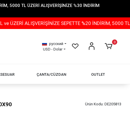
İM, 5000 TL ÜZERİ ALIŞVERİŞİNİZE %30 İNDİRİM
ERİ ALIŞVERİŞİNİZE SEPETTE %20 İNDİRİM, 5000 TL ÜZE
0
русский
USD - Dolar
KSESUAR
ÇANTA/CÜZDAN
OUTLET
90X90
Ürün Kodu:
DE205813