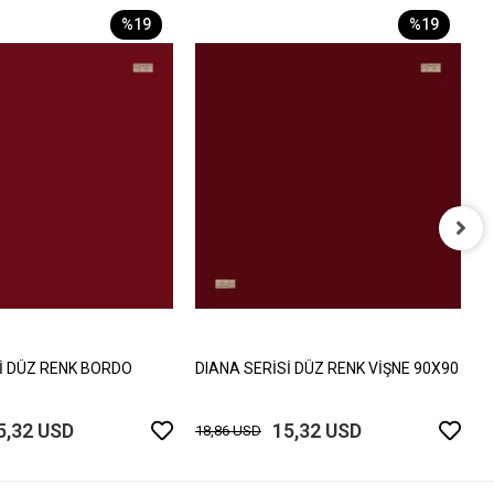
%19
%19
D
9
1
İ DÜZ RENK BORDO
DIANA SERİSİ DÜZ RENK VİŞNE 90X90
5,32 USD
15,32 USD
18,86 USD