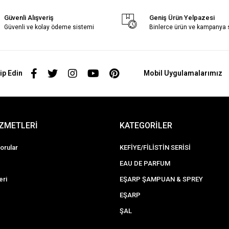
Güvenli Alışveriş
Geniş Ürün Yelpazesi
Güvenli ve kolay ödeme sistemi
Binlerce ürün ve kampanya
ip Edin
Mobil Uygulamalarımız
İZMETLERİ
KATEGORİLER
orular
KEFİYE/FİLİSTİN SERİSİ
EAU DE PARFUM
eri
EŞARP ŞAMPUAN & SPREY
EŞARP
ŞAL