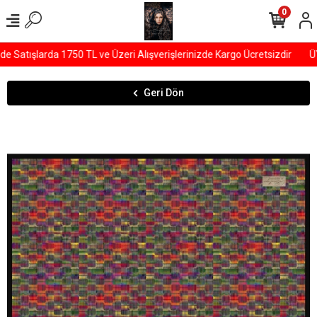
0
Satışlarda 1750 TL ve Üzeri Alışverişlerinizde Kargo Ücretsizdir
ÜYE
Geri Dön