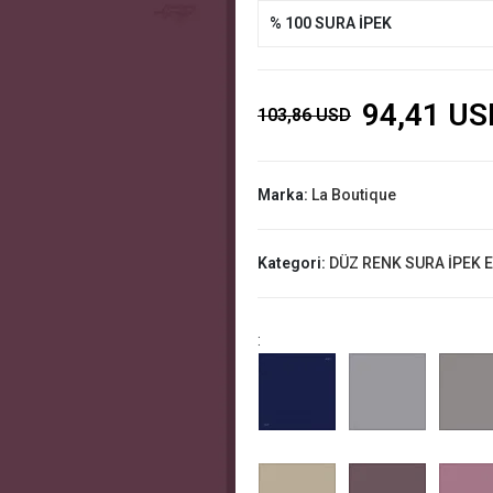
% 100 SURA İPEK
94,41 US
103,86 USD
Marka:
La Boutique
Kategori:
DÜZ RENK SURA İPEK 
: