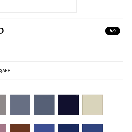
D
%9
EŞARP