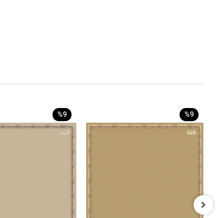
%9
%9