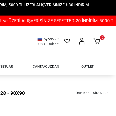
İM, 5000 TL ÜZERİ ALIŞVERİŞİNİZE %30 İNDİRİM
Rİ ALIŞVERİŞİNİZE SEPETTE %20 İNDİRİM, 5000 TL ÜZER
0
русский
USD - Dolar
KSESUAR
ÇANTA/CÜZDAN
OUTLET
28 - 90X90
Ürün Kodu:
SİDÜZ128