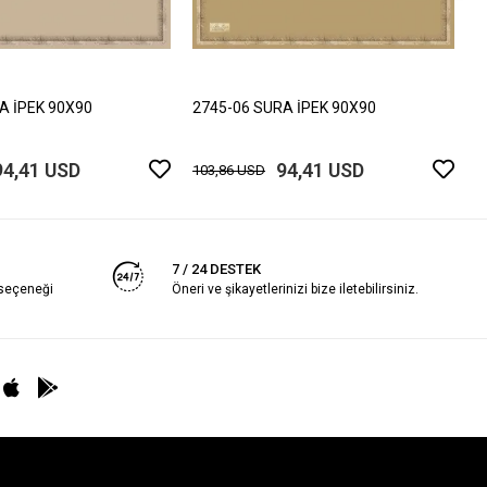
2
1
A İPEK 90X90
2745-06 SURA İPEK 90X90
94,41 USD
94,41 USD
103,86 USD
7 / 24 DESTEK
 seçeneği
Öneri ve şikayetlerinizi bize iletebilirsiniz.