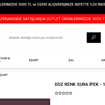
İMİZDE 3000 TL ve ÜZERİ ALIŞVERİŞİNİZE SEPETTE %20 İNDİR
KENDE SATIŞLARDA OUTLET ÜRÜNLERİMİZDE 3000 TL ve ÜZE
PUAN &
EŞARP
ŞAL
A
Y
EŞARP
DÜZ RENK SURA İPEK - 1