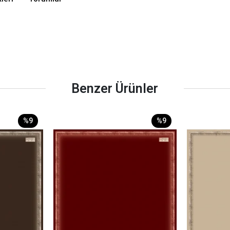
Benzer Ürünler
%9
%9