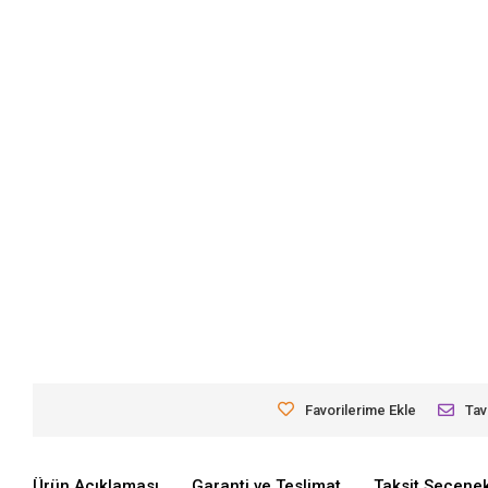
Favorilerime Ekle
Tav
Ürün Açıklaması
Garanti ve Teslimat
Taksit Seçenek