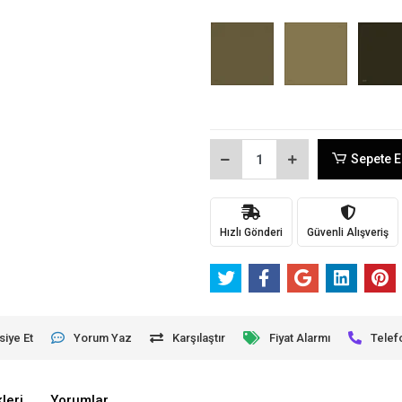
Sepete E
Hızlı Gönderi
Güvenli Alışveriş
siye Et
Yorum Yaz
Karşılaştır
Fiyat Alarmı
Telef
leri
Yorumlar