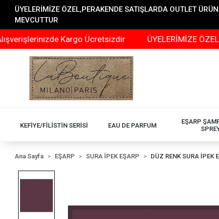
ÜYELERİMİZE ÖZEL,PERAKENDE SATIŞLARDA OUTLET ÜRÜNLER
MEVCUTTUR
şlerinizde Kargo Ücretsizdir
ÜYELERİMİZE ÖZEL,PERA
EŞARP ŞAM
KEFİYE/FİLİSTİN SERİSİ
EAU DE PARFUM
SPRE
Ana Sayfa
EŞARP
SURA İPEK EŞARP
DÜZ RENK SURA İPEK 