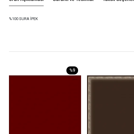
%100 SURA İPEK
%9