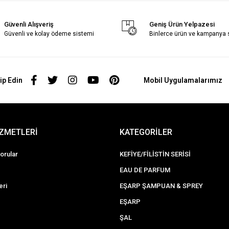
Güvenli Alışveriş
Geniş Ürün Yelpazesi
Güvenli ve kolay ödeme sistemi
Binlerce ürün ve kampanya
ip Edin
Mobil Uygulamalarımız
İZMETLERİ
KATEGORİLER
orular
KEFİYE/FİLİSTİN SERİSİ
EAU DE PARFUM
eri
EŞARP ŞAMPUAN & SPREY
EŞARP
ŞAL