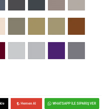
kle
Hemen Al
WHATSAPP İLE SİPARİŞ VER