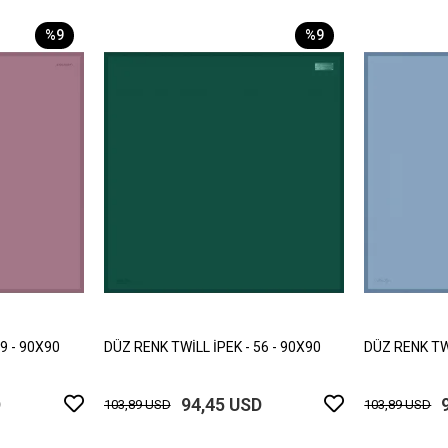
%9
%9
9 - 90X90
DÜZ RENK TWİLL İPEK - 56 - 90X90
DÜZ RENK TWİ
D
94,45 USD
103,89 USD
103,89 USD