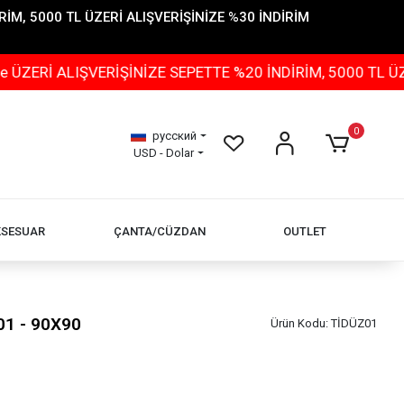
İM, 5000 TL ÜZERİ ALIŞVERİŞİNİZE %30 İNDİRİM
ALIŞVERİŞİNİZE SEPETTE %20 İNDİRİM, 5000 TL ÜZERİ A
0
русский
USD - Dolar
KSESUAR
ÇANTA/CÜZDAN
OUTLET
01 - 90X90
Ürün Kodu:
TİDÜZ01