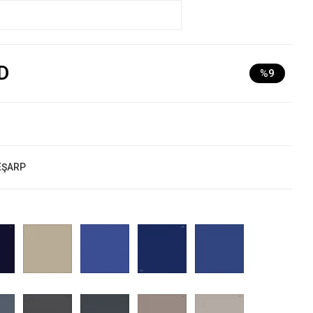
D
%9
EŞARP