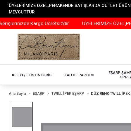
ÜYELERİMİZE ÖZEL,PERAKENDE SATIŞLARDA OUTLET ÜRÜNLER
MEVCUTTUR
inizde Kargo Ücretsizdir
ÜYELERİMİZE ÖZEL,PERAKEND
EŞARP ŞAM
KEFİYE/FİLİSTİN SERİSİ
EAU DE PARFUM
SPRE
Ana Sayfa
EŞARP
TWILL İPEK EŞARP
DÜZ RENK TWILL İPEK