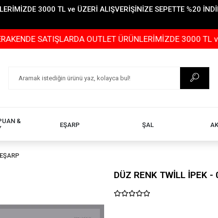
İMİZDE 3000 TL ve ÜZERİ ALIŞVERİŞİNİZE SEPETTE %20 İNDİR
E SATIŞLARDA OUTLET ÜRÜNLERİMİZDE 3000 TL ve ÜZERİ 
PUAN &
EŞARP
ŞAL
A
Y
 EŞARP
DÜZ RENK TWİLL İPEK - 