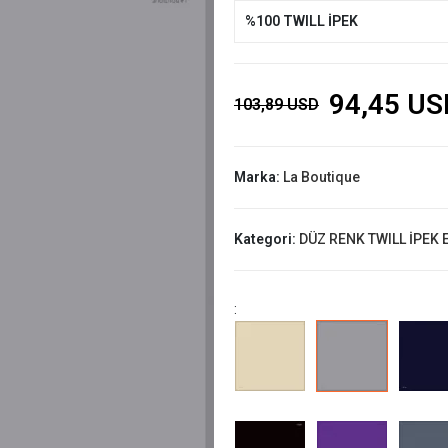
%100 TWILL İPEK
94,45 US
103,89 USD
Marka:
La Boutique
Kategori:
DÜZ RENK TWILL İPEK 
: